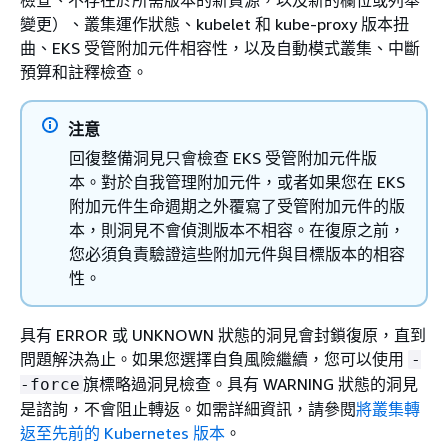
變更）、叢集運作狀態、kubelet 和 kube-proxy 版本扭
曲、EKS 受管附加元件相容性，以及自動模式叢集、中斷
預算和註釋檢查。
注意
回復整備洞見只會檢查 EKS 受管附加元件版
本。對於自我管理附加元件，或者如果您在 EKS
附加元件生命週期之外覆寫了受管附加元件的版
本，則洞見不會偵測版本不相容。在復原之前，
您必須負責驗證這些附加元件與目標版本的相容
性。
具有 ERROR 或 UNKNOWN 狀態的洞見會封鎖復原，直到
問題解決為止。如果您選擇自負風險繼續，您可以使用
-
旗標略過洞見檢查。具有 WARNING 狀態的洞見
-force
是諮詢，不會阻止轉返。如需詳細資訊，請參閱
將叢集轉
返至先前的 Kubernetes 版本
。