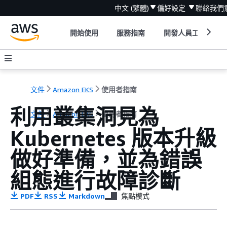
中文 (繁體)
偏好設定
聯絡我們
開始使用
服務指南
開發人員工具
文件
Amazon EKS
使用者指南
利用叢集洞見為
文件
Amazon EKS
使用者指南
Kubernetes 版本升級
做好準備，並為錯誤
組態進行故障診斷
PDF
RSS
Markdown
焦點模式