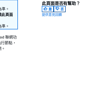
此頁面是否有幫助？
為準。
是
否
編輯此頁面
提供意見回饋
為準。
od 聯網功
上執行節點，
網。