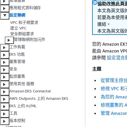
管理運算
協助改進此頁
應用程式資料儲存
本文為英文版
設定聯網
若要為本使用
VPC 和子網要求
連結。
建立 VPC
本文為英文版
安全群組要求
管理聯網附加元件
您的 Amazon 
工作負載
能由 Amazon
EKS 功能
請參閱
設定混合節
叢集管理
主題
安全
監控叢集
從管理主控台將
使用其他 服務
檢視 VPC 和
Amazon EKS Connector
為您的 Amazo
AWS Outposts 上的 Amazon EKS
檢視叢集的 A
EKS 上的 AI/ML
管理 Amaz
工具
版本控制