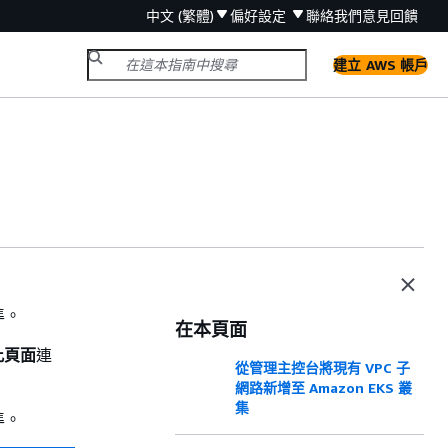
中文 (繁體)
偏好設定
聯絡我們
意見回饋
建立 AWS 帳戶
準。
在本頁面
輯此頁面
連
從管理主控台將現有 VPC 子
網路新增至 Amazon EKS 叢
集
準。