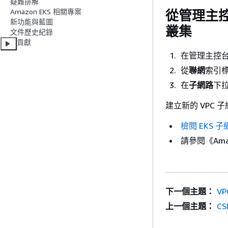
疑難排解
Amazon EKS 相關專案
從管理主控台
新功能與藍圖
叢集
文件歷史紀錄
貢獻
在管理主控
從
聯網
索引
在
子網路
下拉
建立新的 VPC 
檢閱 EKS 
請參閱《Amazo
下一個主題：
V
上一個主題：
C