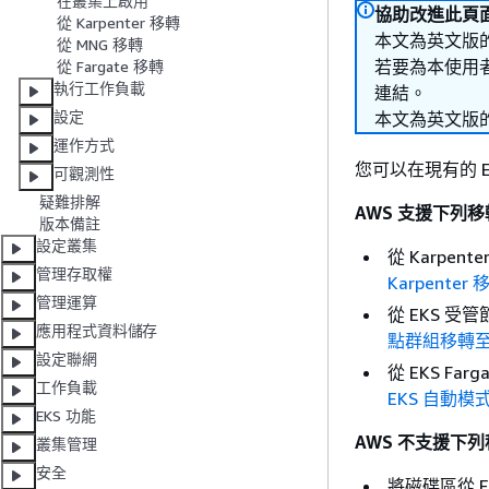
在叢集上啟用
協助改進此頁
從 Karpenter 移轉
本文為英文版
從 MNG 移轉
若要為本使用
從 Fargate 移轉
執行工作負載
連結。
設定
本文為英文版
運作方式
您可以在現有的 E
可觀測性
疑難排解
AWS 支援下列
版本備註
設定叢集
從 Karpe
管理存取權
Karpenter
管理運算
從 EKS 
應用程式資料儲存
點群組移轉至 
設定聯網
從 EKS F
工作負載
EKS 自動模
EKS 功能
AWS 不支援下
叢集管理
安全
將磁碟區從 EBS