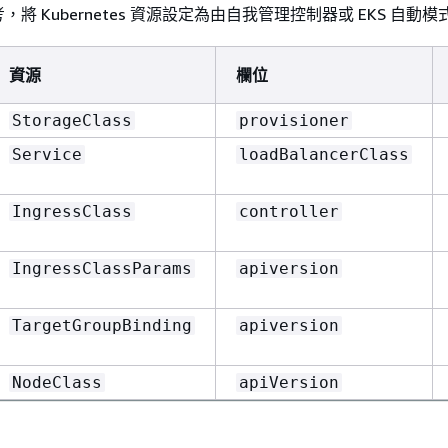
將 Kubernetes 資源設定為由自我管理控制器或 EKS 自動
資源
欄位
StorageClass
provisioner
Service
loadBalancerClass
IngressClass
controller
IngressClassParams
apiversion
TargetGroupBinding
apiversion
NodeClass
apiVersion