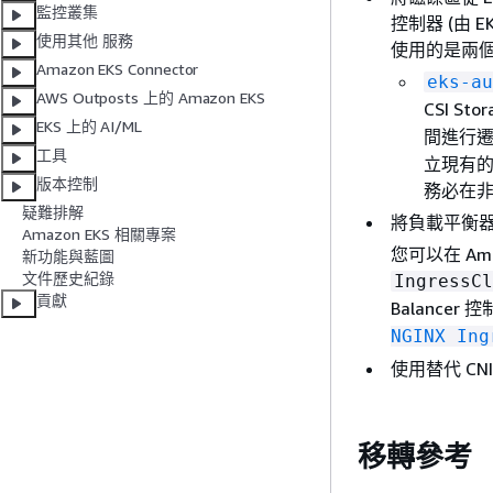
監控叢集
控制器 (由
使用其他 服務
使用的是兩個不
Amazon EKS Connector
eks-au
AWS Outposts 上的 Amazon EKS
CSI Stor
EKS 上的 AI/ML
間進行
工具
立現有的 P
版本控制
務必在
疑難排解
將負載平衡器從 
Amazon EKS 相關專案
您可以在 Amaz
新功能與藍圖
文件歷史紀錄
IngressCl
貢獻
Balance
NGINX Ing
使用替代 CN
移轉參考