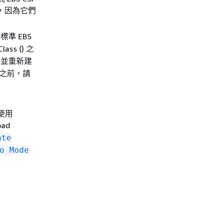
載，因為它們
在標準 EBS
Class () 之
除並重新建
在實作之前，請
。使用
ad
ate
o Mode