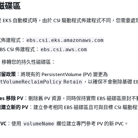
 磁碟區
EKS 自動模式時，由於 CSI 驅動程式佈建程式不同，您需要處理 
模式佈建程式：
ebs.csi.eks.amazonaws.com
BS CSI 佈建程式：
ebs.csi.aws.com
，移轉您的持久性磁碟區：
保留政策
：將現有的 PersistentVolume (PV) 變更為
，以確保不會刪除基礎 EB
tVolumeReclaimPolicy
Retain
tes 移除 PV
：刪除舊 PV 資源，同時保持實際 EBS 磁碟區原封不
建立新的 PV
：建立參考相同 EBS 磁碟區且可與目標 CSI 驅動
VC
：使用
欄位建立專門參考 PV 的新 PVC。
volumeName