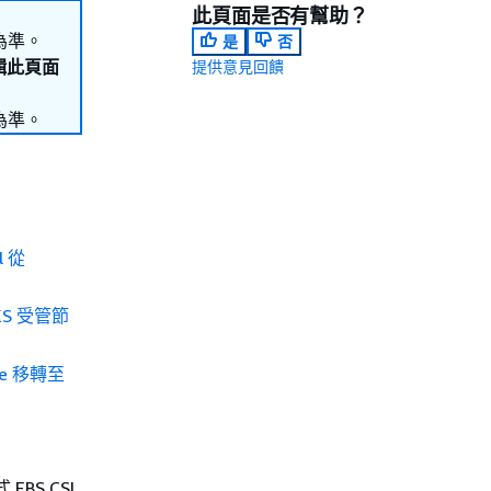
此頁面是否有幫助？
為準。
是
否
編輯此頁面
提供意見回饋
為準。
l 從
KS 受管節
ate 移轉至
EBS CSI