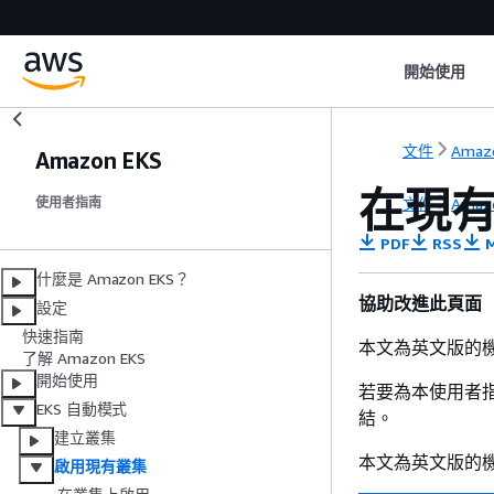
開始使用
文件
Amaz
Amazon EKS
在現有
文件
Amaz
使用者指南
PDF
RSS
M
什麼是 Amazon EKS？
協助改進此頁面
設定
快速指南
本文為英文版的
了解 Amazon EKS
開始使用
若要為本使用者
EKS 自動模式
結。
建立叢集
本文為英文版的
啟用現有叢集