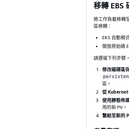
移轉 EBS
將工作負載移轉至 
區移轉：
EKS 自動
開放原始碼 E
請遵循下列步驟
修改磁碟區
persisten
區。
從 Kuberne
使用靜態佈建
用的新 PV。
繫結至新的 P