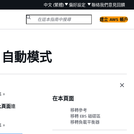
中文 (繁體)
偏好設定
聯絡我們
意見回饋
建立 AWS 帳戶
S 自動模式
準。
在本頁面
輯此頁面
連
移轉參考
移轉 EBS 磁碟區
移轉負載平衡器
準。