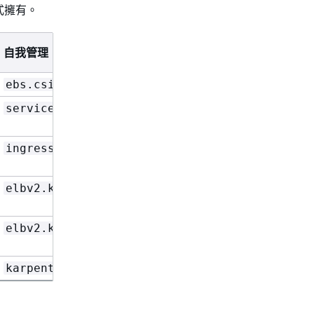
模式擁有。
自我管理
EKS 自動模式
ebs.csi.aws.com
ebs.csi.eks.amazon
service.k8s.aws/nlb
eks.amazonaws.com/
ingress.k8s.aws/alb
eks.amazonaws.com/
elbv2.k8s.aws/v1beta1
eks.amazonaws.com/
elbv2.k8s.aws/v1beta1
eks.amazonaws.com/
karpenter.sh/v1
eks.amazonaws.com/