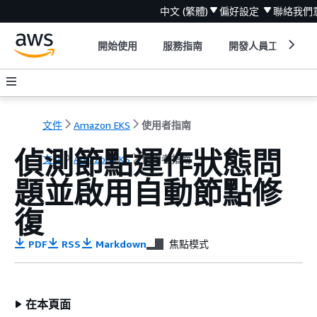
中文 (繁體)
偏好設定
聯絡我們
開始使用
服務指南
開發人員工具
文件
Amazon EKS
使用者指南
偵測節點運作狀態問
文件
Amazon EKS
使用者指南
題並啟用自動節點修
復
PDF
RSS
Markdown
焦點模式
在本頁面