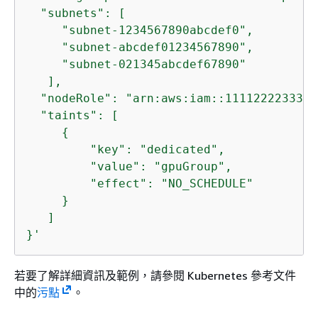
  "subnets": [

     "subnet-1234567890abcdef0",

     "subnet-abcdef01234567890",

     "subnet-021345abcdef67890"

   ],

  "nodeRole": "arn:aws:iam::111122223333:
  "taints": [

{
         "key": "dedicated",

         "value": "gpuGroup",

         "effect": "NO_SCHEDULE"

     }

   ]

}'
若要了解詳細資訊及範例，請參閱 Kubernetes 參考文件
中的
污點
。