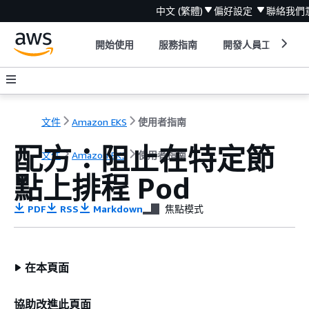
中文 (繁體)
偏好設定
聯絡我們
開始使用
服務指南
開發人員工具
文件
Amazon EKS
使用者指南
配方：阻止在特定節
文件
Amazon EKS
使用者指南
點上排程 Pod
PDF
RSS
Markdown
焦點模式
在本頁面
協助改進此頁面