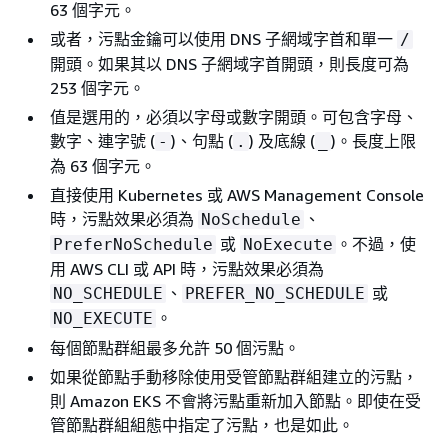
63 個字元。
或者，污點金鑰可以使用 DNS 子網域字首和單一
/
開頭。如果其以 DNS 子網域字首開頭，則長度可為
253 個字元。
值是選用的，必須以字母或數字開頭。可包含字母、
數字、連字號 (
)、句點 (
) 及底線 (
)。長度上限
-
.
_
為 63 個字元。
直接使用 Kubernetes 或 AWS Management Console
時，污點效果必須為
、
NoSchedule
或
。不過，使
PreferNoSchedule
NoExecute
用 AWS CLI 或 API 時，污點效果必須為
、
或
NO_SCHEDULE
PREFER_NO_SCHEDULE
。
NO_EXECUTE
每個節點群組最多允許 50 個污點。
如果從節點手動移除使用受管節點群組建立的污點，
則 Amazon EKS 不會將污點重新加入節點。即使在受
管節點群組組態中指定了污點，也是如此。