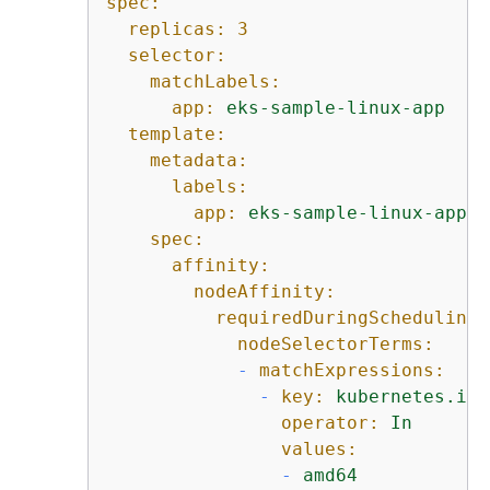
spec:
replicas:
3
selector:
matchLabels:
app:
eks-sample-linux-app
template:
metadata:
labels:
app:
eks-sample-linux-app
spec:
affinity:
nodeAffinity:
requiredDuringSchedulingI
nodeSelectorTerms:
-
matchExpressions:
-
key:
kubernetes.io/
operator:
In
values:
-
amd64