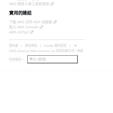
AWS 開發人員工具部落格
實用的連結
下載 AWS 文件 MCP 伺服器
登入 AWS Console
AWS re:Post
隱私權
網站條款
Cookie 偏好設定
©
2026, Amazon Web Services, Inc.或其附屬公司。保留
中文 (繁體)
所有權利。