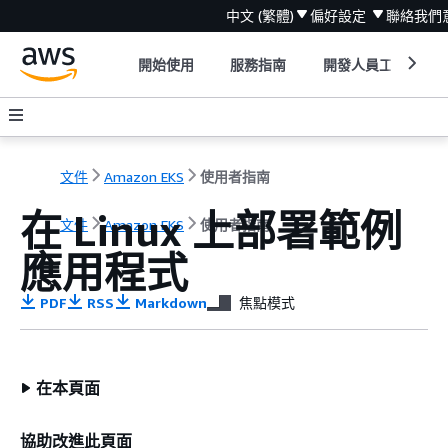
中文 (繁體)
偏好設定
聯絡我們
開始使用
服務指南
開發人員工具
文件
Amazon EKS
使用者指南
在 Linux 上部署範例
文件
Amazon EKS
使用者指南
應用程式
PDF
RSS
Markdown
焦點模式
在本頁面
協助改進此頁面