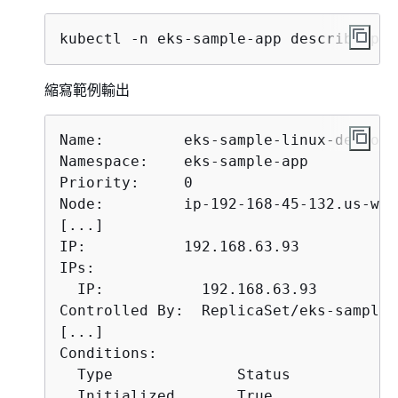
kubectl -n eks-sample-app describe pod
縮寫範例輸出
Name:         eks-sample-linux-deploym
Namespace:    eks-sample-app

Priority:     0

Node:         ip-192-168-45-132.us-wes
[...]

IP:           192.168.63.93

IPs:

  IP:           192.168.63.93

Controlled By:  ReplicaSet/eks-sample-
[...]

Conditions:

  Type              Status

  Initialized       True
