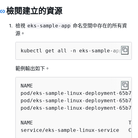
檢閱建立的資源
檢視
命名空間中存在的所有資
eks-sample-app
源。
kubectl get all -n eks-sample-app
範例輸出如下。
NAME                                  
pod/eks-sample-linux-deployment-65b766
pod/eks-sample-linux-deployment-65b766
pod/eks-sample-linux-deployment-65b766
NAME                               TYP
service/eks-sample-linux-service   Clu