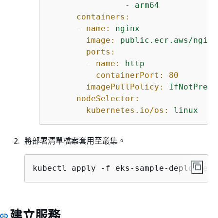
-
arm64
containers:
-
name:
nginx
image:
public.ecr.aws/nginx
ports:
-
name:
http
containerPort:
80
imagePullPolicy:
IfNotPrese
nodeSelector:
kubernetes.io/os:
linux
將部署清單檔案套用至叢集。
kubectl apply -f eks-sample-deployment
建立服務