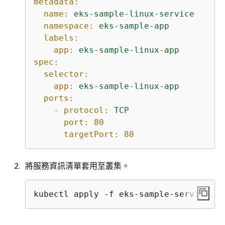
metadata:
name:
eks-sample-linux-service
namespace:
eks-sample-app
labels:
app:
eks-sample-linux-app
spec:
selector:
app:
eks-sample-linux-app
ports:
-
protocol:
TCP
port:
80
targetPort:
80
將服務資訊清單套用至叢集。
kubectl apply -f eks-sample-service.ya