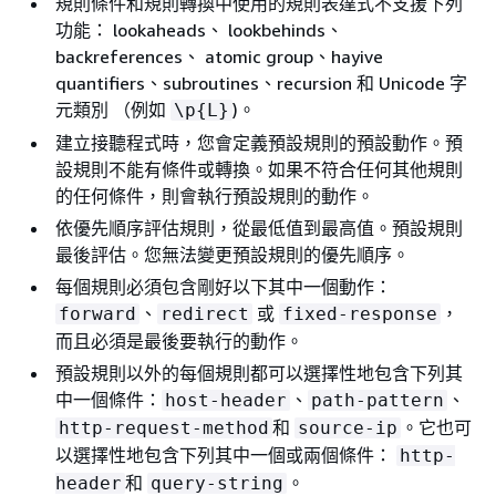
規則條件和規則轉換中使用的規則表達式不支援下列
功能： lookaheads、 lookbehinds、
backreferences、 atomic group、hayive
quantifiers、subroutines、recursion 和 Unicode 字
元類別 （例如
)。
\p
{
L}
建立接聽程式時，您會定義預設規則的預設動作。預
設規則不能有條件或轉換。如果不符合任何其他規則
的任何條件，則會執行預設規則的動作。
依優先順序評估規則，從最低值到最高值。預設規則
最後評估。您無法變更預設規則的優先順序。
每個規則必須包含剛好以下其中一個動作：
、
或
，
forward
redirect
fixed-response
而且必須是最後要執行的動作。
預設規則以外的每個規則都可以選擇性地包含下列其
中一個條件：
、
、
host-header
path-pattern
和
。它也可
http-request-method
source-ip
以選擇性地包含下列其中一個或兩個條件：
http-
和
。
header
query-string