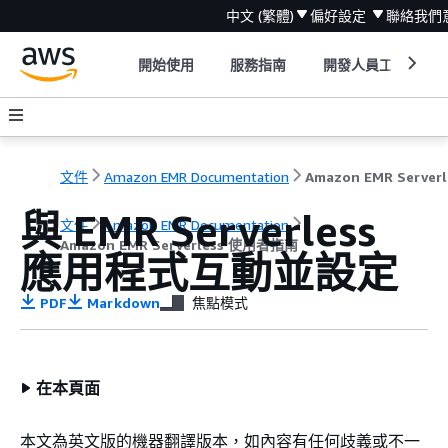
中文 (繁體)
偏好設定
聯絡我們
開始使用
服務指南
開發人員工具
文件
Amazon EMR Documentation
A
與 EMR Serverless
文件
Amazon EMR Documentation
Amazon EMR Serverless 使用者指南
應用程式互動並設定
PDF
Markdown
焦點模式
在本頁面
本文為英文版的機器翻譯版本，如內容有任何歧義或不一