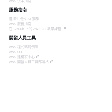
AWS 決策指南
服務指南
選擇生成式 AI 服務
AWS 服務指南
在 GitHub 上的 AWS CLI 教學課程
開發人員工具
AWS 程式碼範例庫
AWS CLI
AWS 建構家中心
AWS 開發人員工具部落格
實用的連結
下載 AWS 文件 MCP 伺服器
登入 AWS Console
AWS re:Post
隱私權
網站條款
Cookie 偏好設定
©
2026, Amazon Web Services, Inc.或其附屬公司。保留