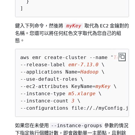
  }

]
鍵入下列命令，然後將
取代為 EC2 金鑰對的
myKey
名稱。您還可以將任何紅色文字取代為您自己的組
態。
aws emr create-cluster --name "
Test cl
--release-label 
emr-7.13.0
 \

--applications Name=
Hadoop
 \

--use-default-roles \

--ec2-attributes KeyName=
myKey
 \

--instance-type 
m5.xlarge
 \

--instance-count 
3
 \

--configurations file://./myConfig.jso
如果您在未使用
參數的情況
--instance-groups
下指定執行個體計數，即會啟動單一主節點，且剩餘