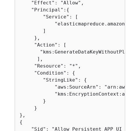
    "Effect": "Allow",

    "Principal":
{
        "Service": [

            "elasticmapreduce.amazonaw
        ]

     },

     "Action": [

       "kms:GenerateDataKeyWithoutPlai
      ],

     "Resource": "*",

     "Condition": 
{
        "StringLike": 
{
            "aws:SourceArn": "arn:aws:
            "kms:EncryptionContext:aws
        }

     }

{
    "Sid": "Allow Persistent APP UI to