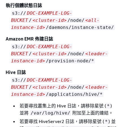
執行個體狀態日誌
s3://
DOC-EXAMPLE-LOG-
BUCKET
/
<cluster-id>
/node/
<all-
instance-id>
/daemons/instance-state/
Amazon EMR 佈建日誌
s3://
DOC-EXAMPLE-LOG-
BUCKET
/
<cluster-id>
/node/
<leader-
instance-id>
/provision-node/*
Hive 日誌
s3://
DOC-EXAMPLE-LOG-
BUCKET
/
<cluster-id>
/node/
<leader-
instance-id>
/applications/hive/*
若要尋找叢集上的 Hive 日誌，請移除星號 (
)
*
並將
附加至上面的連結。
/var/log/hive/
若要尋找 HiveServer2 日誌，請移除星號 (
) 並
*