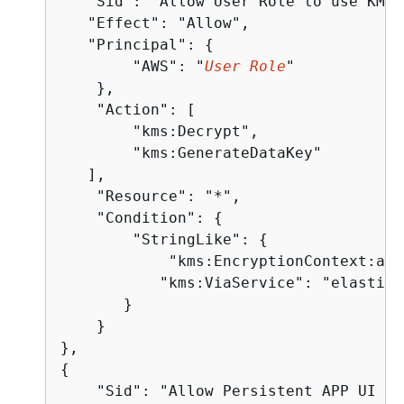
   "Sid": "Allow User Role to use KMS 
   "Effect": "Allow",

   "Principal": 
{
        "AWS": "
User Role
"

    },

    "Action": [

        "kms:Decrypt", 

        "kms:GenerateDataKey"

   ],

    "Resource": "*",

    "Condition": 
{
        "StringLike": 
{
            "kms:EncryptionContext:aws
           "kms:ViaService": "elasticm
       }

    }

{
    "Sid": "Allow Persistent APP UI to