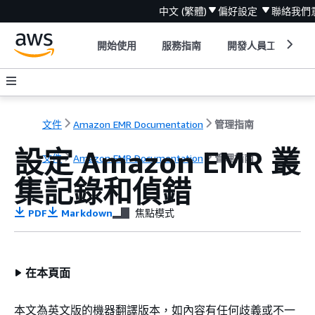
中文 (繁體)
偏好設定
聯絡我們
開始使用
服務指南
開發人員工具
文件
Amazon EMR Documentation
管理指南
設定 Amazon EMR 叢
文件
Amazon EMR Documentation
管理指南
集記錄和偵錯
PDF
Markdown
焦點模式
在本頁面
本文為英文版的機器翻譯版本，如內容有任何歧義或不一