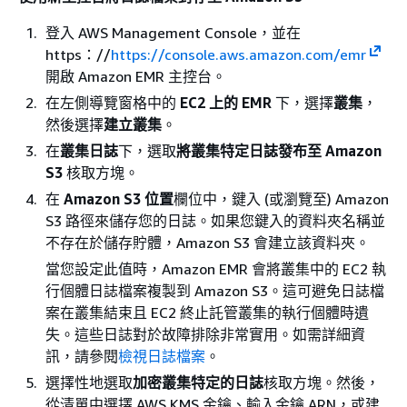
登入 AWS Management Console，並在
https：//
https://console.aws.amazon.com/emr
開啟 Amazon EMR 主控台。
在左側導覽窗格中的
EC2 上的 EMR
下，選擇
叢集
，
然後選擇
建立叢集
。
在
叢集日誌
下，選取
將叢集特定日誌發布至 Amazon
S3
核取方塊。
在
Amazon S3 位置
欄位中，鍵入 (或瀏覽至) Amazon
S3 路徑來儲存您的日誌。如果您鍵入的資料夾名稱並
不存在於儲存貯體，Amazon S3 會建立該資料夾。
當您設定此值時，Amazon EMR 會將叢集中的 EC2 執
行個體日誌檔案複製到 Amazon S3。這可避免日誌檔
案在叢集結束且 EC2 終止託管叢集的執行個體時遺
失。這些日誌對於故障排除非常實用。如需詳細資
訊，請參閱
檢視日誌檔案
。
選擇性地選取
加密叢集特定的日誌
核取方塊。然後，
從清單中選擇 AWS KMS 金鑰、輸入金鑰 ARN，或建