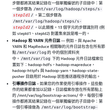
步驟都將其結果記錄在一個單獨編號的子目錄中：第
一個步驟為
/mnt/var/log/hadoop/steps/s-
，第二個步驟為
stepId1
/
/mnt/var/log/hadoop/steps/s-
，以此類推。13 個字元的步驟識別符 (例
stepId2
/
如 stepId1、stepId2) 對叢集來說是唯一的。
Hadoop 和 YARN 元件日誌
— 例如，與 Apache
YARN 和 MapReduce 相關聯的元件日誌包含在所有節
點
的 中的個別資料夾
/mnt/var/log
中。
下的 Hadoop 元件日誌檔案位
/mnt/var/log
置如下：hadoop-hdfs，hadoop-mapreduce，
hadoop-httpfs 與 hadoop-yarn。hadoop-state-
pusher 目錄用於 Hadoop 狀態推送器程序的輸出。
引導操作日誌
– 如果您的作業使用引導操作，這些動
作的結果都會加以記錄。日誌檔案存放在所有節點上
的 /mnt/var/log/bootstrap-actions/ 中。每個引導
操作都將其結果記錄在一個單獨編號的子目錄中：第
一個引導操做為
/mnt/var/log/bootstrap-