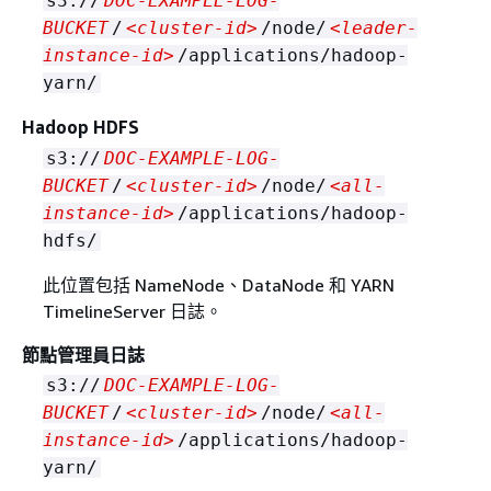
s3://
DOC-EXAMPLE-LOG-
BUCKET
/
<cluster-id>
/node/
<leader-
instance-id>
/applications/hadoop-
yarn/
Hadoop HDFS
s3://
DOC-EXAMPLE-LOG-
BUCKET
/
<cluster-id>
/node/
<all-
instance-id>
/applications/hadoop-
hdfs/
此位置包括 NameNode、DataNode 和 YARN
TimelineServer 日誌。
節點管理員日誌
s3://
DOC-EXAMPLE-LOG-
BUCKET
/
<cluster-id>
/node/
<all-
instance-id>
/applications/hadoop-
yarn/