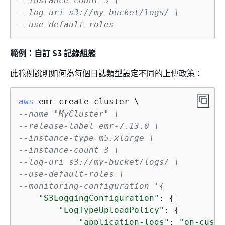
--instance-count 3 \
--log-uri s3://my-bucket/logs/ \
--use-default-roles
範例：自訂 S3 記錄組態
此範例說明如何為每個日誌類型設定不同的上傳政策：
aws
--name "MyCluster" \
--release-label emr-7.13.0 \
--instance-type m5.xlarge \
--instance-count 3 \
--log-uri s3://my-bucket/logs/ \
--use-default-roles \
--monitoring-configuration '
{
"S3LoggingConfiguration"
: 
{
"LogTypeUploadPolicy"
: 
{
"application-logs"
: 
"on-custo