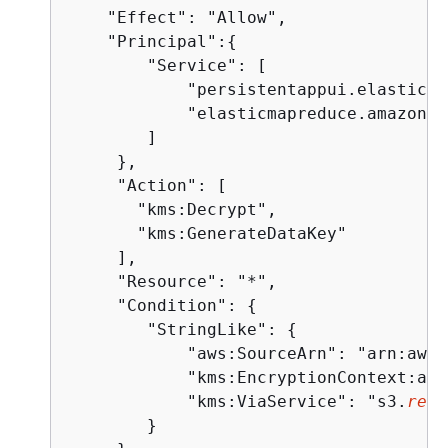
    "Effect": "Allow",

    "Principal":
{
        "Service": [

            "persistentappui.elasticma
            "elasticmapreduce.amazonaw
        ]

     },

     "Action": [

       "kms:Decrypt",

       "kms:GenerateDataKey"

     ],

     "Resource": "*",

     "Condition": 
{
        "StringLike": 
{
            "aws:SourceArn": "arn:aws:
            "kms:EncryptionContext:aws
            "kms:ViaService": "s3.
regi
        }
