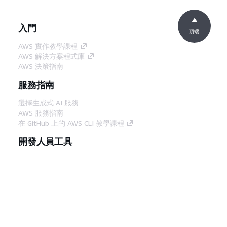
入門
頂端
AWS 實作教學課程
AWS 解決方案程式庫
AWS 決策指南
服務指南
選擇生成式 AI 服務
AWS 服務指南
在 GitHub 上的 AWS CLI 教學課程
開發人員工具
AWS 程式碼範例庫
AWS CLI
AWS 建構家中心
AWS 開發人員工具部落格
實用的連結
下載 AWS 文件 MCP 伺服器