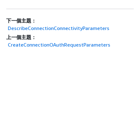
下一個主題：
DescribeConnectionConnectivityParameters
上一個主題：
CreateConnectionOAuthRequestParameters