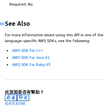
Required: No
See Also
For more information about using this API in one of the
language-specific AWS SDKs, see the following:
AWS SDK for C++
AWS SDK for Java V2
AWS SDK for Ruby V3
此頁面是否有幫助？
是
否
提供意見回饋