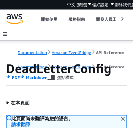
中文 (繁體)
偏好設定
聯絡我們
開始使用
服務指南
開發人員工具
Documentation
Amazon EventBridge
API Reference
DeadLetterConfig
Documentation
Amazon EventBridge
API Reference
PDF
Markdown
焦點模式
在本頁面
此頁面尚未翻譯為您的語言。
請求翻譯