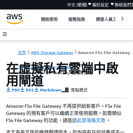
中文 (繁體)
偏好設定
聯絡我們
開始使用
服務指南
開發人員工具
文件
AWS Storage Gateway
Amazon FSx F
在虛擬私有雲端中啟
文件
AWS Storage Gateway
Amazon FSx File Gateway 使用者指南
用閘道
PDF
RSS
Markdown
焦點模式
Amazon FSx File Gateway 不再提供給新客戶。FSx File
Gateway 的現有客戶可以繼續正常使用服務。如需類似
FSx File Gateway 的功能，請造訪
此部落格文章
。
本文為英文版的機器翻譯版本，如內容有任何歧義或不一