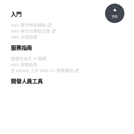
入門
頂端
AWS 實作教學課程
AWS 解決方案程式庫
AWS 決策指南
服務指南
選擇生成式 AI 服務
AWS 服務指南
在 GitHub 上的 AWS CLI 教學課程
開發人員工具
AWS 程式碼範例庫
AWS CLI
AWS 建構家中心
AWS 開發人員工具部落格
實用的連結
下載 AWS 文件 MCP 伺服器