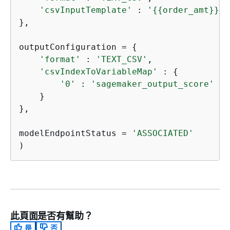
'csvInputTemplate'
 : 
'
{
{
order_amt}}, 
},

outputConfiguration = 
{
'format'
 : 
'TEXT_CSV'
,

'csvIndexToVariableMap'
 : 
{
'0'
 : 
'sagemaker_output_score'
    }

},

modelEndpointStatus = 
'ASSOCIATED'
此頁面是否有幫助？
是
否