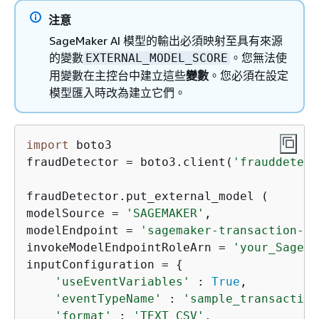
注意
SageMaker AI 模型的輸出必須映射至具有來源
的變數
。您無法使
EXTERNAL_MODEL_SCORE
用變數在主控台中建立這些
變數
。您必須在設定
模型匯入時改為建立它們。
import
 boto3

fraudDetector = boto3.client(
'frauddetect
fraudDetector.put_external_model (

modelSource = 
'SAGEMAKER'
,

modelEndpoint = 
'sagemaker-transaction-mo
invokeModelEndpointRoleArn = 
'your_Sagema
inputConfiguration = 
{
'useEventVariables'
 : 
True
,

'eventTypeName'
 : 
'sample_transaction
'format'
 : 
'TEXT_CSV'
,
