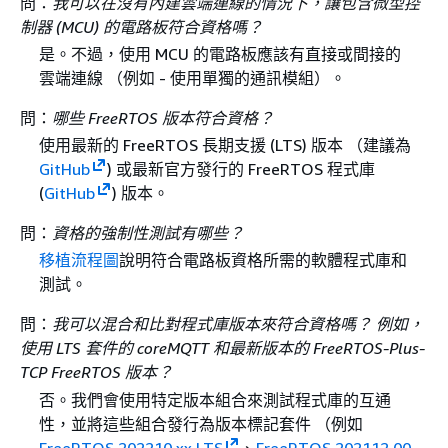
問：
我可以在沒有內建雲端連線的情況下，讓包含微型控
制器 (MCU) 的電路板符合資格嗎？
是。不過，使用 MCU 的電路板應該有直接或間接的
雲端連線 （例如 - 使用單獨的通訊模組）。
問：
哪些 FreeRTOS 版本符合資格？
使用最新的 FreeRTOS 長期支援 (LTS) 版本 （建議為
GitHub
) 或最新官方發行的 FreeRTOS 程式庫
(
GitHub
) 版本。
問：
資格的強制性測試有哪些？
移植流程圖
說明符合電路板資格所需的軟體程式庫和
測試。
問：
我可以混合和比對程式庫版本來符合資格嗎？ 例如，
使用 LTS 套件的 coreMQTT 和最新版本的 FreeRTOS-Plus-
TCP FreeRTOS 版本？
否。我們會使用特定版本組合來測試程式庫的互通
性，並將這些組合發行為版本標記套件 （例如
FreeRTOS 202210.xx LTS
、
FreeRTOS 202112.00