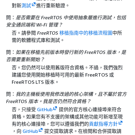
對新
測試
進行重新驗證。
問：
是否需要在 FreeRTOS 中使用抽象層進行測試，包括
安全通訊端和 Wi-Fi 管理？
否。請參閱
FreeRTOS
移植指南中的移植流程圖
中所
需的軟體程式庫和測試。
問：
如果在移植先前版本時發行新的 FreeRTOS 版本，是
否需要重新開始？
否。您仍然可以使用舊版符合資格。不過，我們強烈
建議您使用開始移植時可用的最新 FreeRTOS 或
FreeRTOS LTS 版本。
問：
我的主機板使用我修改過的核心架構，且不屬於官方
FreeRTOS 版本。我是否仍然符合資格？
否，只接受
GitHub
提供的官方核心連接埠來符合
資格。如果您有不支援的架構或其他功能可新增至現
有的核心連接埠，您可以遵循我們的
貢獻指導方針
，向
GitHub
提交提取請求。在檢閱和合併提取請