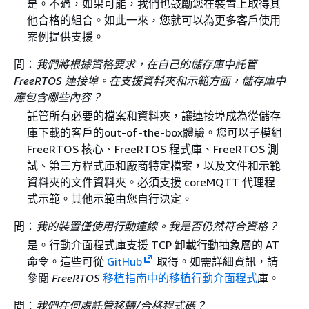
是。不過，如果可能，我們也鼓勵您在裝置上取得其
他合格的組合。如此一來，您就可以為更多客戶使用
案例提供支援。
問：
我們將根據資格要求，在自己的儲存庫中託管
FreeRTOS 連接埠。在支援資料夾和示範方面，儲存庫中
應包含哪些內容？
託管所有必要的檔案和資料夾，讓連接埠成為從儲存
庫下載的客戶的out-of-the-box體驗。您可以子模組
FreeRTOS 核心、FreeRTOS 程式庫、FreeRTOS 測
試、第三方程式庫和廠商特定檔案，以及文件和示範
資料夾的文件資料夾。必須支援 coreMQTT 代理程
式示範。其他示範由您自行決定。
問：
我的裝置僅使用行動連線。我是否仍然符合資格？
是。行動介面程式庫支援 TCP 卸載行動抽象層的 AT
命令。這些可從
GitHub
取得。如需詳細資訊，請
參閱
FreeRTOS
移植指南中的移植行動介面程式
庫。
問：
我們在何處託管移轉/合格程式碼？