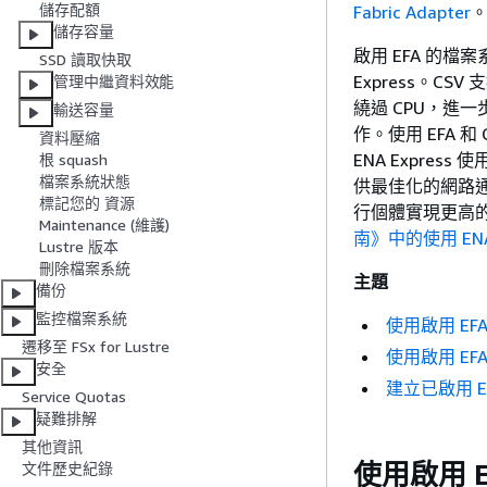
儲存配額
Fabric Adapter
儲存容量
啟用 EFA 的檔案系
SSD 讀取快取
Express。C
管理中繼資料效能
繞過 CPU，進
輸送容量
作。使用 EFA 
資料壓縮
ENA Expre
根 squash
檔案系統狀態
供最佳化的網路通訊。
標記您的 資源
行個體實現更高的輸
Maintenance (維護)
南》中的使用 ENA
Lustre 版本
刪除檔案系統
主題
備份
監控檔案系統
使用啟用 E
遷移至 FSx for Lustre
使用啟用 E
安全
建立已啟用 E
Service Quotas
疑難排解
其他資訊
使用啟用 
文件歷史紀錄