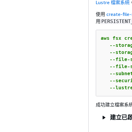
Lustre 檔案系統
使用
create-file
用
PERSISTENT
aws fsx cr
   --stora
   --storag
   --file-
   --file-
   --subne
   --secur
   --lustr
成功建立檔案系統後
建立已啟用