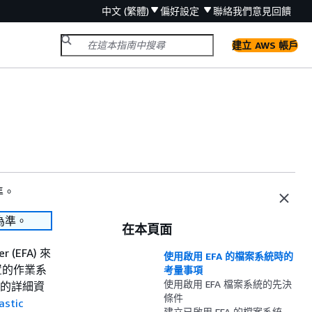
中文 (繁體)
偏好設定
聯絡我們
意見回饋
建立 AWS 帳戶
準。
為準。
在本頁面
 (EFA) 來
使用啟用 EFA 的檔案系統時的
置的作業系
考量事項
使用啟用 EFA 檔案系統的先決
 的詳細資
條件
stic
建立已啟用 EFA 的檔案系統