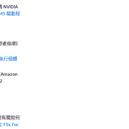
NVIDIA
MS 驅動程
使用者指南
》
x 執行個體
mazon
2
。如需有關如何
FSx for