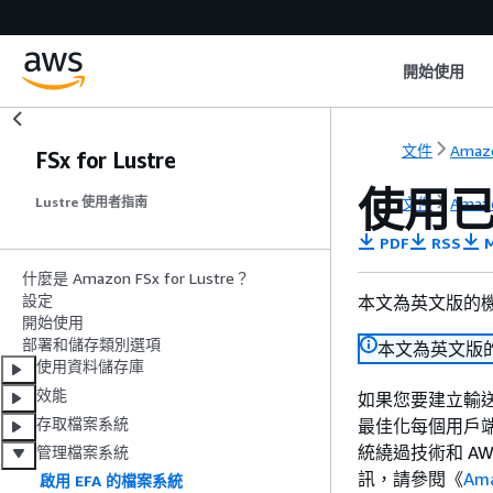
開始使用
文件
Amaz
FSx for Lustre
使用已
文件
Amaz
Lustre 使用者指南
PDF
RSS
M
什麼是 Amazon FSx for Lustre？
設定
本文為英文版的
開始使用
部署和儲存類別選項
本文為英文版
使用資料儲存庫
效能
如果您要建立輸送量超過
存取檔案系統
最佳化每個用戶端
統繞過技術和 AW
管理檔案系統
訊，請參閱《
Am
啟用 EFA 的檔案系統