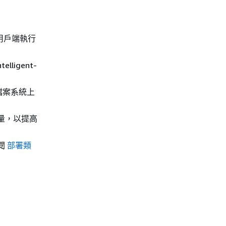
 與用戶端執行
ligent-
檔案系統上
容量，以提高
參閱
部署類