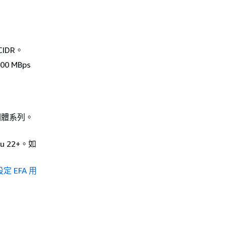
IDR。
 MBps
行個體系列。
u 22+。如
設定 EFA 用