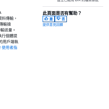
A
此頁面是否有幫助？
接資料傳輸，
是
否
料傳輸操
提供意見回饋
的輸送量。
 執行個體提
s 的用戶端執
2 使用者指