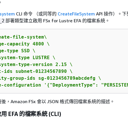
。
-system
CLI 命令 （或同等的
CreateFileSystem
API 操作）。
部署類型建立啟用 FSx for Lustre EFA 的檔案系統。
_2
eate-file-system\

ge-capacity 4800 \

e-type SSD \

system-type LUSTRE \

system-type-version 2.15 \

t-ids subnet-01234567890 \

ity-group-ids sg-0123456789abcdefg \

e-configuration '
{
"DeploymentType": "PERSISTE
，Amazon FSx 會以 JSON 格式傳回檔案系統的描述。
 EFA 的檔案系統 (CLI)