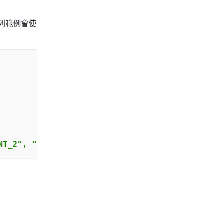
下列範例會使
NT_2", "EfaEnabled": true}'