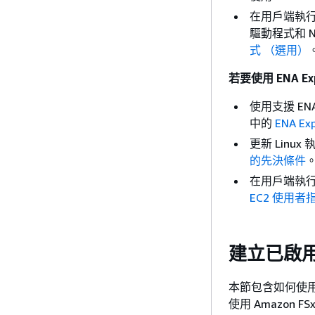
在用戶端執行個
驅動程式和 N
式 （選用）
若要使用 ENA E
使用支援 ENA
中的
ENA E
更新 Linu
的先決條件
在用戶端執行個
EC2 使用者指
建立已啟用
本節包含如何使用 建
使用 Amazon