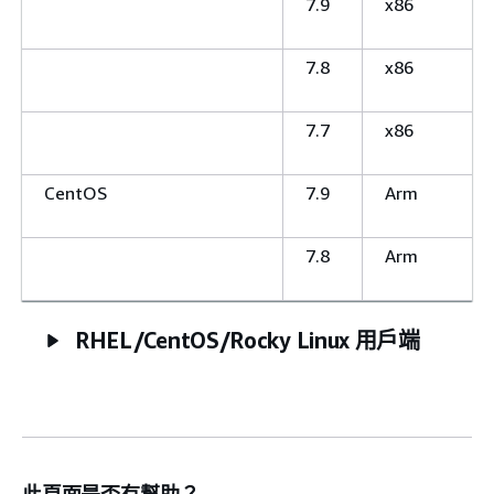
7.9
x86
7.8
x86
7.7
x86
CentOS
7.9
Arm
7.8
Arm
RHEL/CentOS/Rocky Linux 用戶端