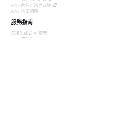
AWS 解決方案程式庫
AWS 決策指南
服務指南
選擇生成式 AI 服務
AWS 服務指南
在 GitHub 上的 AWS CLI 教學課程
開發人員工具
AWS 程式碼範例庫
AWS CLI
AWS 建構家中心
AWS 開發人員工具部落格
實用的連結
下載 AWS 文件 MCP 伺服器
登入 AWS Console
AWS re:Post
隱私權
網站條款
Cookie 偏好設定
©