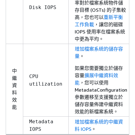
率對於檔案系統物件儲
Disk IOPS
存目標 (OSTs) 的子集較
高，您也可以
重新平衡
工作負載
，讓您的磁碟
IOPS 使用率在檔案系統
中更為平均。
增加檔案系統的儲存容
量
。
如果您需要獨立於儲存
中
容量
擴展中繼資料效
CPU
繼
能
，您可以使用
utilization
資
MetadataConfiguration
料
參數遷移至支援獨立於
效
儲存容量佈建中繼資料
能
效能的新檔案系統。
Metadata
增加檔案系統的中繼資
料 IOPS
。
IOPS