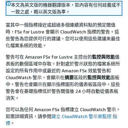
本文為英文版的機器翻譯版本，如內容有任何歧義或不
一致之處，概以英文版為準。
當其中一個指標接近或超過多個連續資料點的預定閾值
時，FSx for Lustre 會顯示 CloudWatch 指標的警告。這
些警告為您提供可行的建議，您可以使用這些建議來最佳
化檔案系統的效能。
警告可在 Amazon FSx for Lustre 主控台的
監控與效能
儀
表板的數個區域中存取。針對處於警示狀態的檔案系統所
設定的所有作用中或最近的 Amazon FSx 效能警告和
CloudWatch 警示，會顯示在
摘要
區段的
監控與效能
面板
中。警告也會顯示在顯示指標圖形的儀表板區段中。這些
警告會在基礎指標低於警告閾值後 24 小時自動從儀表板
消失。
您可以為任何 Amazon FSx 指標建立 CloudWatch 警示。
如需詳細資訊，請參閱
建立 CloudWatch 警示來監控 指
標
。