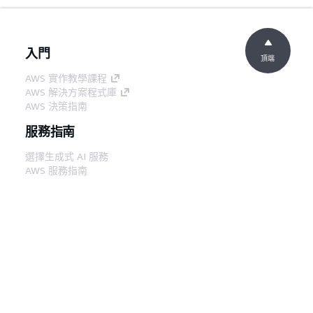
入門
頂端
AWS 實作教學課程
AWS 解決方案程式庫
AWS 決策指南
服務指南
選擇生成式 AI 服務
AWS 服務指南
在 GitHub 上的 AWS CLI 教學課程
開發人員工具
AWS 程式碼範例庫
AWS CLI
AWS 建構家中心
AWS 開發人員工具部落格
實用的連結