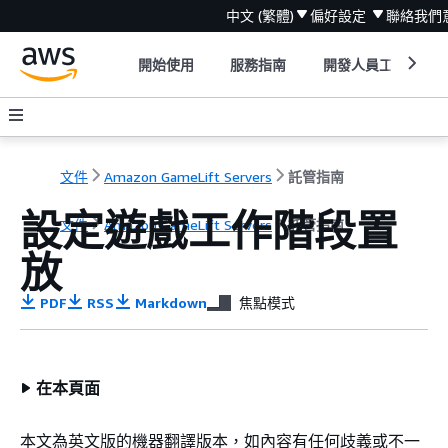
中文 (繁體)
偏好設定
聯絡我們
開始使用
服務指南
開發人員工具
文件
Amazon GameLift Servers
託管指南
設定遊戲工作階段置
文件
Amazon GameLift Servers
託管指南
放
PDF
RSS
Markdown
焦點模式
在本頁面
本文為英文版的機器翻譯版本，如內容有任何歧義或不一