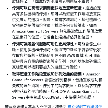
鍵條件之一，因此佇列永遠可以利用成本差異。
佇列可以在高需求期間更快地放置新遊戲。
透過設定
具有多個機群的佇列，您可以為遊戲工作階段放置提
供更靈活的選項。但是，當需求增加時，其他機群也
會視需要提供備份容量。對於任何置放請求，如果
Amazon GameLift Servers 無法將遊戲工作階段放置
在最偏好的位置，它會自動繼續評估其他位置。
佇列可讓遊戲伺服器可用性更具彈性。
可能會發生中
斷。使用多機群佇列時，慢速或中斷並不會影響玩家
存取您的遊戲。透過使用在不同 AWS 區域 和可用區
域中具有容量的機群來設定佇列，您可以協助確保玩
家總是可以找到要加入的遊戲工作階段。
取得遊戲工作階段置放和佇列效能的指標。
Amazon
GameLift Servers 會發出佇列指標，包括置放成功和
失敗的統計資料、佇列中的請求數量，以及請求在佇
列中花費的平均時間。您可以在 Amazon GameLift
Servers主控台或 CloudWatch 中檢視這些指標。
若要開始建立基本入門佇列，請參閱
建立遊戲工作階段佇