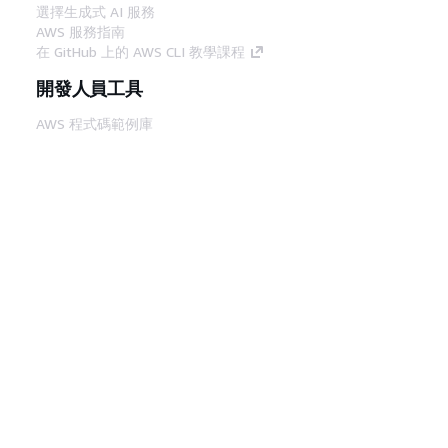
選擇生成式 AI 服務
AWS 服務指南
在 GitHub 上的 AWS CLI 教學課程
開發人員工具
AWS 程式碼範例庫
AWS CLI
AWS 建構家中心
AWS 開發人員工具部落格
實用的連結
下載 AWS 文件 MCP 伺服器
登入 AWS Console
AWS re:Post
隱私權
網站條款
Cookie 偏好設定
©
2026, Amazon Web Services, Inc.或其附屬公司。保留
中文 (繁體)
所有權利。