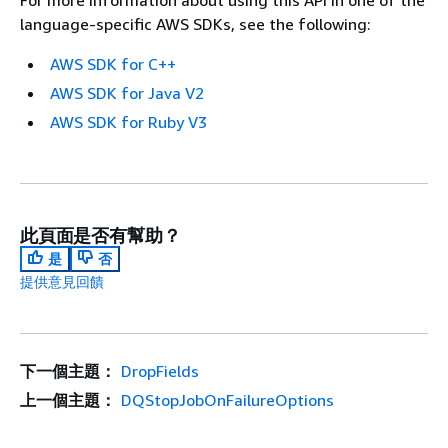
For more information about using this API in one of the
language-specific AWS SDKs, see the following:
AWS SDK for C++
AWS SDK for Java V2
AWS SDK for Ruby V3
此頁面是否有幫助？
是
否
提供意見回饋
下一個主題：
DropFields
上一個主題：
DQStopJobOnFailureOptions