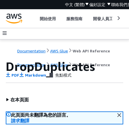
中文 (繁體)
偏好設定
聯絡我們
開始使用
服務指南
開發人員工具
Documentation
AWS Glue
Web API Reference
DropDuplicates
Documentation
AWS Glue
Web API Reference
PDF
Markdown
焦點模式
在本頁面
此頁面尚未翻譯為您的語言。
請求翻譯