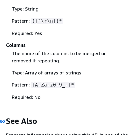
Type: String
Pattern:
([^\r\n])*
Required: Yes
Columns
The name of the columns to be merged or
removed if repeating.
Type: Array of arrays of strings
Pattern:
[A-Za-z0-9_-]*
Required: No
See Also