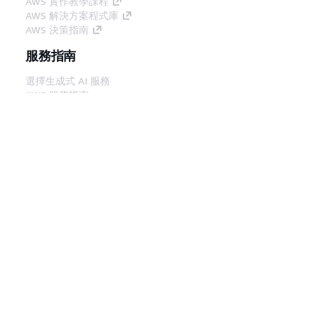
AWS 實作教學課程
AWS 解決方案程式庫
AWS 決策指南
服務指南
選擇生成式 AI 服務
AWS 服務指南
在 GitHub 上的 AWS CLI 教學課程
開發人員工具
AWS 程式碼範例庫
AWS CLI
AWS 建構家中心
AWS 開發人員工具部落格
實用的連結
下載 AWS 文件 MCP 伺服器
登入 AWS Console
AWS re:Post