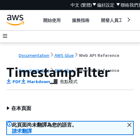
中文 (繁體)
偏好設定
聯絡我們
開始使用
服務指南
開發人員工具
Documentation
AWS Glue
Web API Reference
TimestampFilter
Documentation
AWS Glue
Web API Reference
PDF
Markdown
焦點模式
在本頁面
此頁面尚未翻譯為您的語言。
請求翻譯