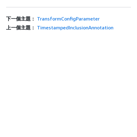
下一個主題：
TransformConfigParameter
上一個主題：
TimestampedInclusionAnnotation