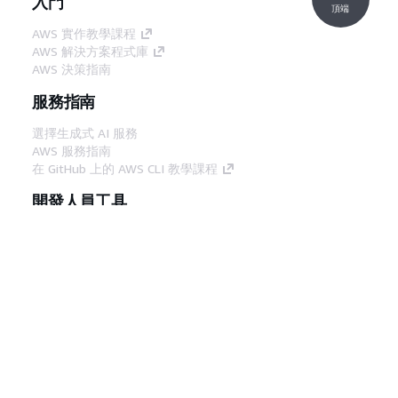
入門
頂端
AWS 實作教學課程
AWS 解決方案程式庫
AWS 決策指南
服務指南
選擇生成式 AI 服務
AWS 服務指南
在 GitHub 上的 AWS CLI 教學課程
開發人員工具
AWS 程式碼範例庫
AWS CLI
AWS 建構家中心
AWS 開發人員工具部落格
實用的連結
下載 AWS 文件 MCP 伺服器
登入 AWS Console
AWS re:Post