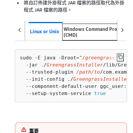
將自訂佈建外掛程式 JAR 檔案的路徑取代為外掛
程式 JAR 檔案的路徑。
Windows Command Prompt
Linux or Unix
(CMD)
sudo -E java -Droot=
"
/greengrass/v2
"
 -
  -jar ./
GreengrassInstaller
/lib/Green
  --trusted-plugin 
/path/to
/com.exampl
  --init-config ./
GreengrassInstaller
/
  --component-default-user ggc_user:gg
  --setup-system-service 
true
重要