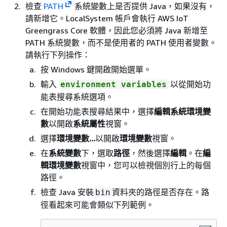
檢查
PATH
系統變數上是否提供 Java，如果沒有，
請新增它。LocalSystem 帳戶會執行 AWS IoT
Greengrass Core 軟體，因此您必須將 Java 新增至
PATH 系統變數，而不是使用者的 PATH 使用者變數。
請執行下列操作：
按 Windows 鍵開啟開始選單。
輸入
以從開始功
environment variables
能表搜尋系統選項。
在開始功能表搜尋結果中，選擇
編輯系統環境變
數
以開啟
系統屬性
視窗。
選擇
環境變數...
以開啟
環境變數
視窗。
在
系統變數
下，選取
路徑
，然後選擇
編輯
。在
編
輯環境變數
視窗中，您可以檢視個別行上的每個
路徑。
檢查 Java 安裝
資料夾的路徑是否存在。路
bin
徑看起來可能會類似下列範例。