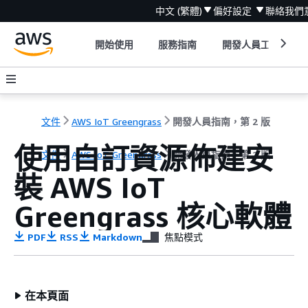
中文 (繁體)
偏好設定
聯絡我們
開始使用
服務指南
開發人員工具
文件
AWS IoT Greengrass
開發人員指南，第 2 版
使用自訂資源佈建安
文件
AWS IoT Greengrass
開發人員指南，第 2 版
裝 AWS IoT
Greengrass 核心軟體
PDF
RSS
Markdown
焦點模式
在本頁面