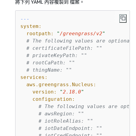
將下列 YAML 內容複製到 檔案。
---
system:
rootpath:
"
/greengrass/v2
"
# The following values are optional.
# certificateFilePath: ""
# privateKeyPath: ""
# rootCaPath: ""
# thingName: ""
services:
aws.greengrass.Nucleus:
version:
"
2.18.0
"
configuration:
# The following values are optio
# awsRegion: ""
# iotRoleAlias: ""
# iotDataEndpoint: ""
# iotCredEndpoint: ""