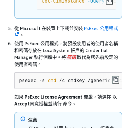
Get-CimInstance
-Query
"SELECT
從 Microsoft 在裝置上下載並安裝
PsExec 公用程式
。
使用 PsExec 公用程式，將預設使用者的使用者名稱
和密碼存放在 LocalSystem 帳戶的 Credential
Manager 執行個體中。將
取代為您先前設定的
密碼
使用者密碼。
psexec -s 
cmd
 /c cmdkey /generic:ggc_u
如果
PsExec License Agreement
開啟，請選擇 以
Accept
同意授權並執行 命令。
注意