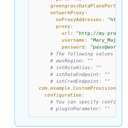
greengrassDataPlanePort:
44
networkProxy:
noProxyAddresses:
"http:/
proxy:
url:
"http://my-proxy-s
username:
"Mary_Major"
password:
"pass@word135
# The following values are 
# awsRegion: ""
# iotRoleAlias: ""
# iotDataEndpoint: ""
# iotCredEndpoint: ""
com.example.CustomProvisioning:
configuration:
# You can specify configura
# pluginParameter: ""