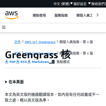
中文 (繁體)
偏好設定
聯絡我們
開始使用
服務指南
開發人員工具
文件
AWS IoT Greengrass
開發人員指南，第 2 版
Greengrass 核
文件
AWS IoT Greengrass
開發人員指南，第 2 版
PDF
RSS
Markdown
焦點模式
在本頁面
本文為英文版的機器翻譯版本，如內容有任何歧義或不一
致之處，概以英文版為準。