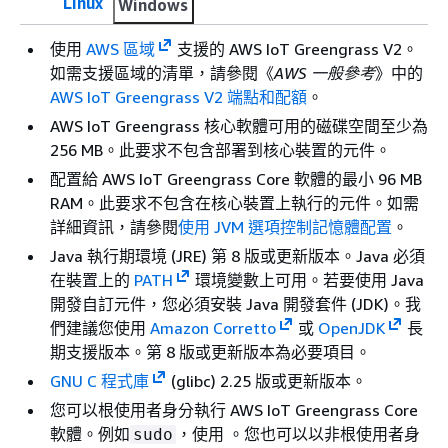
Linux
Windows
使用
AWS 區域
支援的 AWS IoT Greengrass V2。
如需支援區域的清單，請參閱《
AWS 一般參考
》中的
AWS IoT Greengrass V2 端點和配額
。
AWS IoT Greengrass 核心軟體可用的磁碟空間至少為
256 MB。此要求不包含部署到核心裝置的元件。
配置給 AWS IoT Greengrass Core 軟體的最小 96 MB
RAM。此要求不包含在核心裝置上執行的元件。如需
詳細資訊，請參閱
使用 JVM 選項控制記憶體配置
。
Java 執行期環境 (JRE) 第 8 版或更新版本。Java 必須
在裝置上的
PATH
環境變數上可用。若要使用 Java
開發自訂元件，您必須安裝 Java 開發套件 (JDK)。我
們建議您使用
Amazon Corretto
或
OpenJDK
長
期支援版本。第 8 版或更新版本為必要項目。
GNU C 程式庫
(glibc) 2.25 版或更新版本。
您可以根使用者身分執行 AWS IoT Greengrass Core
軟體。例如
，使用 。您也可以以非根使用者身
sudo