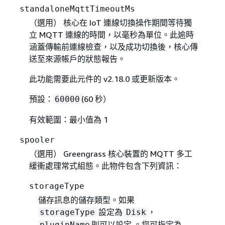
standaloneMqttTimeoutMs
（選用） 核心在 IoT 連線切換操作期間等待獨
立 MQTT 連線的時間，以毫秒為單位。此逾時
涵蓋傳輸前連線檢查，以及成功切換後，核心傳
送至來源帳戶的狀態報告。
此功能需要此元件的 v2.18.0 或更新版本。
預設：
(60 秒）
60000
有效範圍：最小值為 1
spooler
（選用） Greengrass 核心裝置的 MQTT 多工
緩衝處理常式組態。此物件包含下列資訊：
storageType
儲存訊息的儲存類型。如果
設定為
，
storageType
Disk
則可以設定 。您可指定為
pluginName