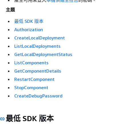
產生可用來登入
本機偵錯主控台
的密碼。
主題
最低 SDK 版本
Authorization
CreateLocalDeployment
ListLocalDeployments
GetLocalDeploymentStatus
ListComponents
GetComponentDetails
RestartComponent
StopComponent
CreateDebugPassword
最低 SDK 版本