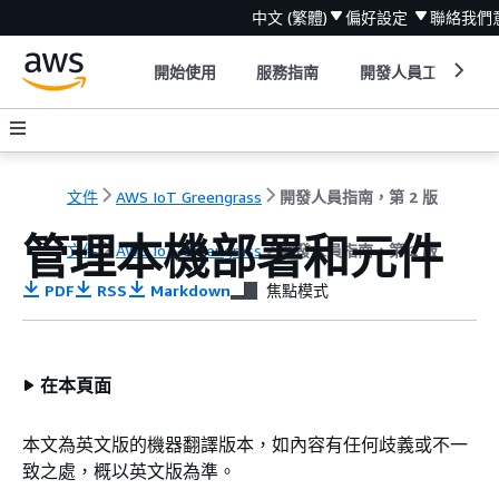
中文 (繁體)
偏好設定
聯絡我們
開始使用
服務指南
開發人員工具
文件
AWS IoT Greengrass
開發人員指南，第 2 版
管理本機部署和元件
文件
AWS IoT Greengrass
開發人員指南，第 2 版
PDF
RSS
Markdown
焦點模式
在本頁面
本文為英文版的機器翻譯版本，如內容有任何歧義或不一
致之處，概以英文版為準。