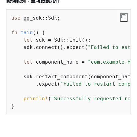
範例範例：重新啟動元件
use
 gg_sdk::Sdk;

fn
main
() 
{
let
 sdk = Sdk::init();

    sdk.connect().expect(
"Failed to estab
let
 component_name = 
"com.example.Hel
    sdk.restart_component(component_name)

        .expect(
"Failed to restart compon
println!
(
"Successfully requested rest