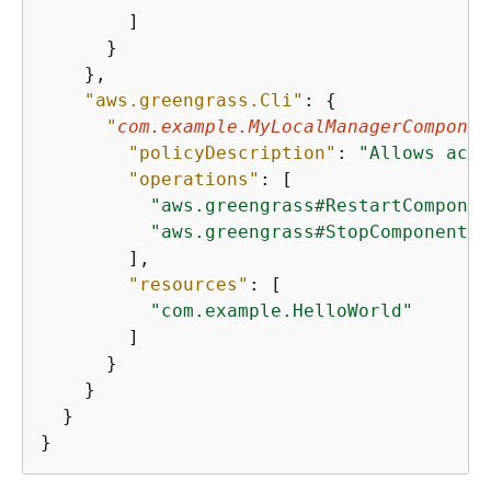
        ]

      }

    },

"aws.greengrass.Cli"
: 
{
"
com.example.MyLocalManagerComponen
"policyDescription"
: 
"Allows acce
"operations"
: [

"aws.greengrass#RestartComponen
"aws.greengrass#StopComponent"
        ],

"resources"
: [

"com.example.HelloWorld"
        ]

      }

    }

  }

}