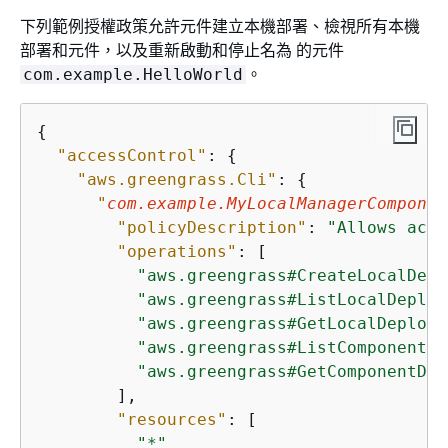
下列範例授權政策允許元件建立本機部署、檢視所有本機
部署和元件，以及重新啟動和停止名為 的元件
。
com.example.HelloWorld
{
"accessControl"
: 
{
"aws.greengrass.Cli"
: 
{
"
com.example.MyLocalManagerComponen
"policyDescription"
: 
"Allows acce
"operations"
: [

"aws.greengrass#CreateLocalDepl
"aws.greengrass#ListLocalDeploy
"aws.greengrass#GetLocalDeploym
"aws.greengrass#ListComponents"
"aws.greengrass#GetComponentDet
        ],

"resources"
: [

"*"