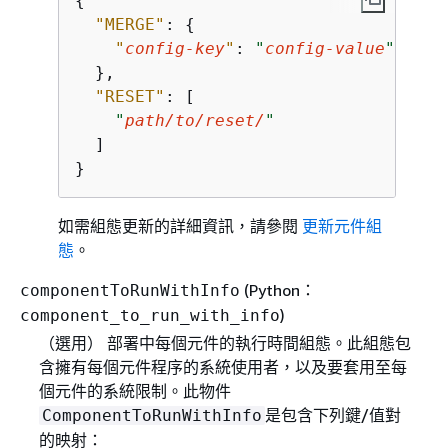
{
"MERGE"
: 
{
"
config-key
"
: 
"
config-value
"
  },

"RESET"
: [

"
path/to/reset/
"
  ]

}
如需組態更新的詳細資訊，請參閱
更新元件組
態
。
(Python：
componentToRunWithInfo
)
component_to_run_with_info
（選用） 部署中每個元件的執行時間組態。此組態包
含擁有每個元件程序的系統使用者，以及要套用至每
個元件的系統限制。此物件
是包含下列鍵/值對
ComponentToRunWithInfo
的映射：