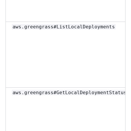
aws.greengrass#ListLocalDeployments
aws.greengrass#GetLocalDeploymentStatus