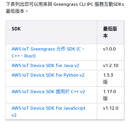
下表列出您可以用來與 Greengrass CLI IPC 服務互動SDKs
最低版本。
SDK
最低版
本
AWS IoT Greengrass 元件 SDK (C、
v1.0.0
C++、Rust)
AWS IoT Device SDK for Java v2
v1.2.10
AWS IoT Device SDK for Python v2
1.5.3
版
AWS IoT Device SDK 適用於 C++ v2
1.17.0
版
AWS IoT Device SDK for JavaScript
v1.12.0
v2