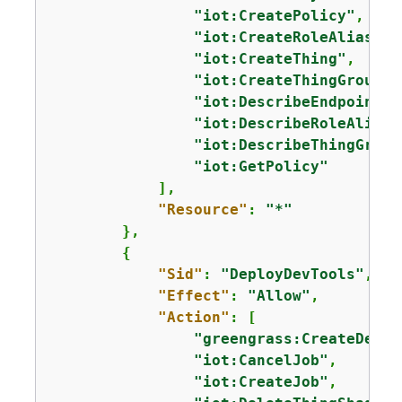
"iot:CreatePolicy"
,

"iot:CreateRoleAlias"
,

"iot:CreateThing"
,

"iot:CreateThingGroup"
,

"iot:DescribeEndpoint"
,

"iot:DescribeRoleAlias"
"iot:DescribeThingGroup
"iot:GetPolicy"
            ],

"Resource"
: 
"*"
        },

{
"Sid"
: 
"DeployDevTools"
,

"Effect"
: 
"Allow"
,

"Action"
: [

"greengrass:CreateDeplo
"iot:CancelJob"
,

"iot:CreateJob"
,
