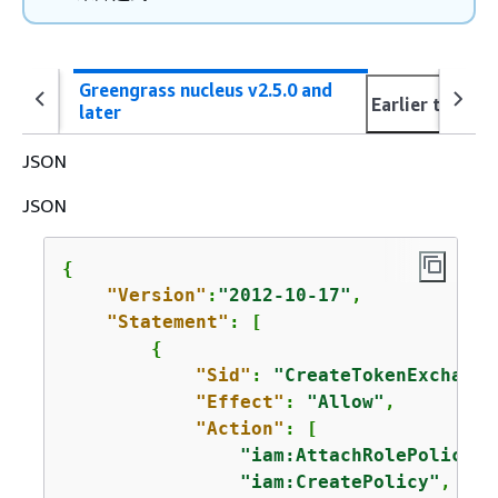
Greengrass nucleus v2.5.0 and
Earlier than v2
later
JSON
JSON
{
"Version"
:
"2012-10-17"
,

"Statement"
: [

{
"Sid"
: 
"CreateTokenExchange
"Effect"
: 
"Allow"
,

"Action"
: [

"iam:AttachRolePolicy"
,

"iam:CreatePolicy"
,
