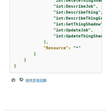
"iot:DeleteThingShadow"
"iot:DescribeJob"
,

"iot:DescribeThing"
,

"iot:DescribeThingGroup
"iot:GetThingShadow"
,

"iot:UpdateJob"
,

"iot:UpdateThingShadow"
            ],

"Resource"
: 
"*"
        }

    ]

}
提供意見回饋