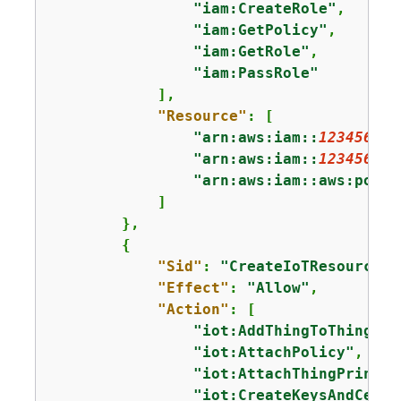
"iam:CreateRole"
,

"iam:GetPolicy"
,

"iam:GetRole"
,

"iam:PassRole"
            ],

"Resource"
: [

"arn:aws:iam::
123456789
"arn:aws:iam::
123456789
"arn:aws:iam::aws:polic
            ]

        },

{
"Sid"
: 
"CreateIoTResources"
"Effect"
: 
"Allow"
,

"Action"
: [

"iot:AddThingToThingGro
"iot:AttachPolicy"
,

"iot:AttachThingPrincip
"iot:CreateKeysAndCerti