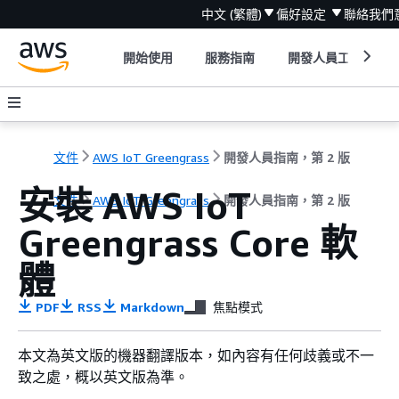
中文 (繁體)
偏好設定
聯絡我們
開始使用
服務指南
開發人員工具
文件
AWS IoT Greengrass
開發人員指南，第 2 版
安裝 AWS IoT
文件
AWS IoT Greengrass
開發人員指南，第 2 版
Greengrass Core 軟
體
PDF
RSS
Markdown
焦點模式
本文為英文版的機器翻譯版本，如內容有任何歧義或不一
致之處，概以英文版為準。