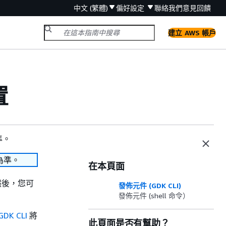
中文 (繁體)
偏好設定
聯絡我們
意見回饋
建立 AWS 帳戶
置
準。
為準。
在本頁面
。然後，您可
發佈元件 (GDK CLI)
發佈元件 (shell 命令）
GDK CLI
將
此頁面是否有幫助？