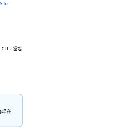
 IoT
S CLI。當您
為您在