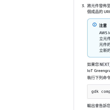
將元件發佈至 
個成品的 UR
注意
AWS
立元
元件
立新
如果您
NEXT
IoT Gre
執行下列命
gdk com
輸出會告訴您 