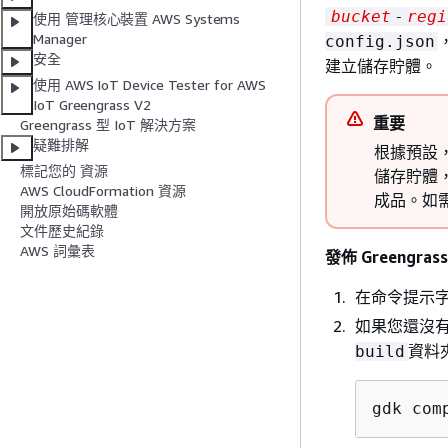
bucket
-
regi
使用 管理核心裝置 AWS Systems
Manager
config.json
安全
建立儲存貯體。
使用 AWS IoT Device Tester for AWS
IoT Greengrass V2
重要
Greengrass 型 IoT 解決方案
疑難排解
根據預設，
標記您的 資源
儲存貯體
AWS CloudFormation 資源
成品。如
開放原始碼軟體
文件歷史紀錄
AWS 詞彙表
發佈 Greengrass
在命令提示
如果您還沒有，
資料
build
gdk com