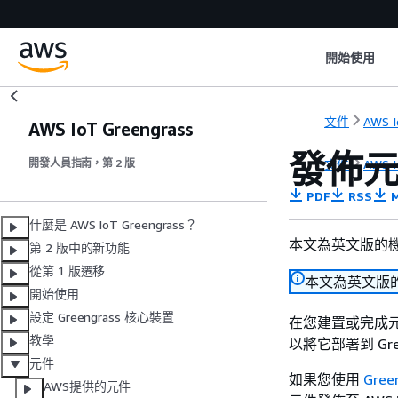
開始使用
文件
AWS I
AWS IoT Greengrass
發佈
文件
AWS I
開發人員指南，第 2 版
PDF
RSS
M
什麼是 AWS IoT Greengrass？
本文為英文版的
第 2 版中的新功能
從第 1 版遷移
本文為英文版
開始使用
設定 Greengrass 核心裝置
在您建置或完成元件
教學
以將它部署到 Gre
元件
如果您使用
Gree
AWS提供的元件