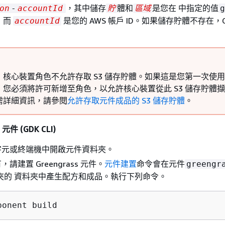
，其中儲存
體和
是您在 中指定的值
on
-
accountId
貯
區域
g
，而
是您的 AWS 帳戶 ID。
如果儲存貯體不存在，GDK
accountId
核心裝置角色不允許存取 S3 儲存貯體。如果這是您第一次使用此
，您必須將許可新增至角色，以允許核心裝置從此 S3 儲存貯體
需詳細資訊，請參閱
允許存取元件成品的 S3 儲存貯體
。
 元件 (GDK CLI)
字元或終端機中開啟元件資料夾。
請建置 Greengrass 元件。
元件建置
命令會在元件
greengr
夾的 資料夾中產生配方和成品。執行下列命令。
ponent build