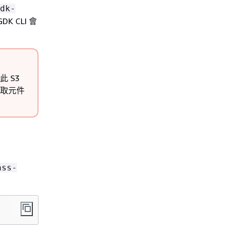
dk-
 CLI 會
 S3
擷取元件
ass-