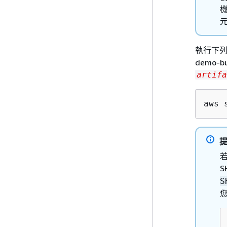
執行下列
demo
artifa
aws 
S
S