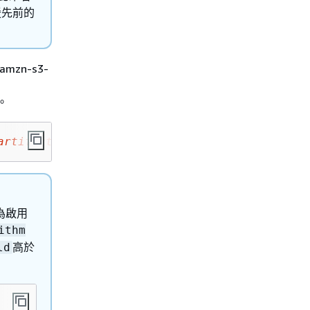
援先前的
zn-s3-
。
artifact.py
 s3://amzn-s3-demo-bucket/
artifact
為啟用
ithm
高於
ld