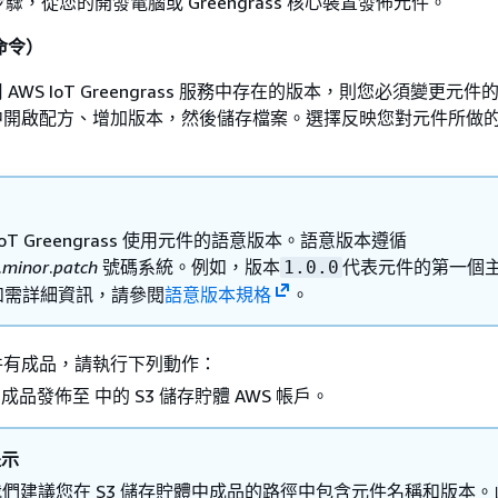
，從您的開發電腦或 Greengrass 核心裝置發佈元件。
 命令）
AWS IoT Greengrass 服務中存在的版本，則您必須變更元
中開啟配方、增加版本，然後儲存檔案。選擇反映您對元件所做
 IoT Greengrass 使用元件的語意版本。語意版本遵循
.
minor
.
patch
號碼系統。例如，版本
代表元件的第一個
1.0.0
如需詳細資訊，請參閱
語意版本規格
。
件有成品，請執行下列動作：
成品發佈至 中的 S3 儲存貯體 AWS 帳戶。
提示
我們建議您在 S3 儲存貯體中成品的路徑中包含元件名稱和版本。