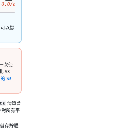
.0.0/artifact.bin
 s3://amzn-s3-demo-bucket/
ar
s 可以擷
一次使
 S3
 S3
清單會
ts
件對所有平
 由儲存貯體