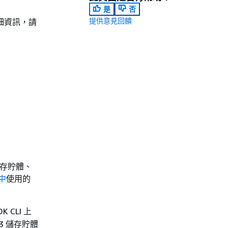
是
否
提供意見回饋
需詳細資訊，請
 儲存貯體、
案中
使用的
 CLI 上
3 儲存貯體