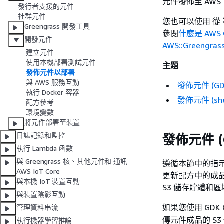
元件發佈至 AWS
發行者支援的元件
社群元件
您也可以使用 從 範
Greengrass 開發工具
參閱
什麼是 AWS C
開發元件
AWS::Greengras
建立元件
使用本機部署測試元件
主題
發佈元件以部署
與 AWS 服務互動
發佈元件 (GDK
執行 Docker 容器
發佈元件 (sh
配方參考
環境變數
將元件部署至裝置
日誌記錄和監控
發佈元件 (G
執行 Lambda 函數
與 Greengrass 核、其他元件和 通訊
遵循本節中的指示，
AWS IoT Core
更新配方中的成品
與本機 IoT 裝置互動
S3 儲存貯體和區
與裝置陰影互動
如果您使用 GDK 
管理資料串流
傳元件成品的 S3
執行機器學習推論