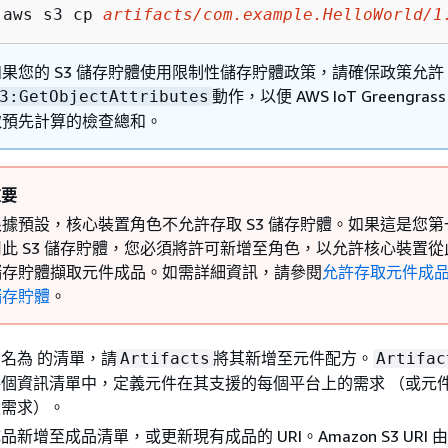
aws s3 cp 
artifacts/com.example.HelloWorld/1
如果您的 S3 儲存貯體使用限制性儲存貯體政策，請確保政策允許
動作，以便 AWS IoT Greengras
3:GetObjectAttributes
取預先計算的檢查總和。
重要
根據預設，核心裝置角色不允許存取 S3 儲存貯體。如果這是您第
用此 S3 儲存貯體，您必須將許可新增至角色，以允許核心裝置從此
儲存貯體擷取元件成品。如需詳細資訊，請參閱
允許存取元件成品的
儲存貯體
。
名為 的清單，請
將其新增至元件配方。
Artifacts
Artifac
個資訊清單中，定義元件在其支援的每個平台上的需求 （或元
設需求）。
品新增至成品清單，或更新現有成品的 URI。Amazon S3 URI