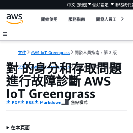
中文 (繁體)
偏好設定
聯絡我們
開始使用
服務指南
開發人員工具
文件
AWS IoT Greengrass
開發人員指南，第 2 版
對 的身分和存取問題
文件
AWS IoT Greengrass
開發人員指南，第 2 版
進行故障診斷 AWS
IoT Greengrass
PDF
RSS
Markdown
焦點模式
在本頁面