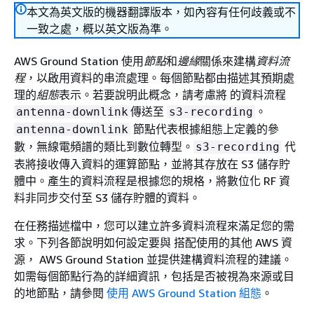
本文為英文版的機器翻譯版本，如內容有任何歧義或不
一致之處，概以英文版為準。
AWS Ground Station 使用
節點
和
邊緣
關係來建構
資料流
程
，以啟用資料的串流處理。每個節點都由描述其預期處
理的
組態
表示。若要說明此概念，請考慮將 的資料流程
傳送至
。
antenna-downlink
s3-recording
節點代表根據組態上定義的參
antenna-downlink
數，無線電頻譜的類比到數位轉型。
代
s3-recording
表將接收傳入資料的運算節點，並將其存放在 S3 儲存貯
體中。產生的資料流程是根據您的規格，將數位化 RF 資
料非同步交付至 S3 儲存貯體的資料。
在任務描述檔中，您可以建立許多資料流程來滿足您的需
求。下列各節說明如何設定要與 搭配使用的其他 AWS 資
源， AWS Ground Station 並提供建構資料流程的建議。
如需每個節點行為的詳細資訊，包括是否被視為來源或目
的地節點，請參閱
使用 AWS Ground Station 組態
。