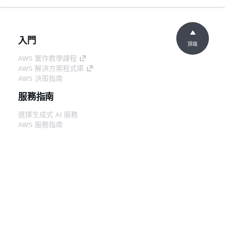
入門
頂端
AWS 實作教學課程
AWS 解決方案程式庫
AWS 決策指南
服務指南
選擇生成式 AI 服務
AWS 服務指南
在 GitHub 上的 AWS CLI 教學課程
開發人員工具
AWS 程式碼範例庫
AWS CLI
AWS 建構家中心
AWS 開發人員工具部落格
實用的連結