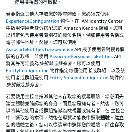
停用檢視器的存取權。
若要指派其他人存取您的搜尋體驗，您必須先使用
ExperienceConfiguration
物件，在 IAM Identity Center
中啟用使用者身分搭配您的 Amazon Kendra 體驗。您可
以指定包含使用者識別符的欄位名稱，例如使用者名稱或
電子郵件地址。然後，您可以使用
AssociateEntitiesToExperience
API 授予使用者對搜尋體
驗的存取權，並使用
AssociatePersonasToEntities
API
將其許可定義為
檢視器
或
擁有者
。您可以使用
EntityConfiguration
物件指定每個使用者或群組，以及該
使用者或群組是使用
EntityPersonaConfiguraton
物件的
檢視器
或
擁有者
。
若要使用主控台指派其他人存取您的搜尋體驗，您必須先
建立體驗並確認您的身分，而且您是擁有者。然後，您可
以將其他使用者或群組指派為檢視器或擁有者。在 主控台
中，選取您的索引，然後在導覽功能表中選取
體驗
。建立
您的體驗之後，您可以從清單中選擇您的體驗。前往
存取
管理
，將使用者或群組指派為檢視器或擁有者。