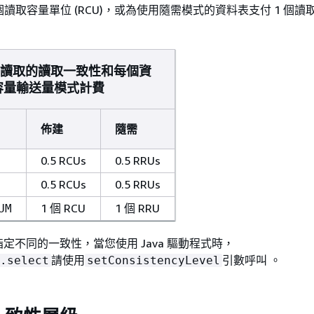
個讀取容量單位 (RCU)，或為使用隨需模式的資料表支付 1 個
KB 讀取的讀取一致性和每個資
容量輸送量模式計費
佈建
隨需
0.5 RCUs
0.5 RRUs
0.5 RCUs
0.5 RRUs
1 個 RCU
1 個 RRU
UM
定不同的一致性，當您使用 Java 驅動程式時，
請使用
引數呼叫 。
.select
setConsistencyLevel