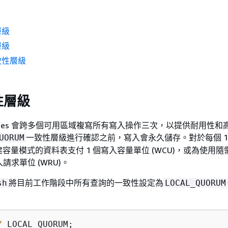
層級
層級
致性層級
性層級
yspaces 會跨多個可用區域複寫所有寫入操作三次，以提供耐用性
一致性層級進行確認之前，寫入會永久儲存。對於每個 1 
UORUM
容量模式的資料表支付 1 個寫入容量單位 (WCU)，或為使用
入請求單位 (WRU)。
將目前工作階段中所有查詢的一致性設定為
sh
LOCAL_QUORUM
Y
 LOCAL_QUORUM;