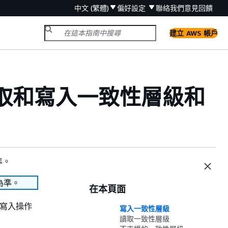
中文 (繁體)
偏好設定
聯絡我們
意見回饋
建立 AWS 帳戶
ra 讀取和寫入一致性層級和
準。
為準。
在本頁面
取和寫入操作
寫入一致性層級
讀取一致性層級