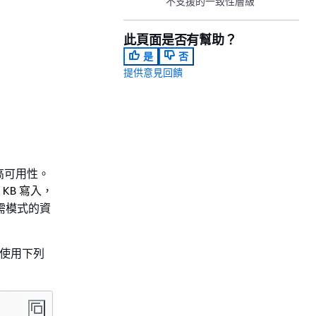
不支援的一致性層級
此頁面是否有幫助？
是
否
提供意見回饋
和高可用性。
KB 寫入，
隨需模式的資
使用下列