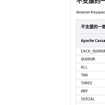
不支援的
Amazon Ke
不支援的一
Apache Cass
EACH_QUORU
QUORUM
ALL
TWO
THREE
ANY
SERIAL