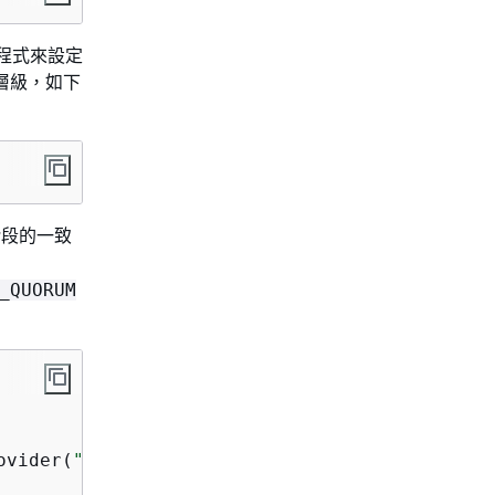
動程式來設定
層級，如下
作階段的一致
_QUORUM
ovider(
"us-east-1"
))  
