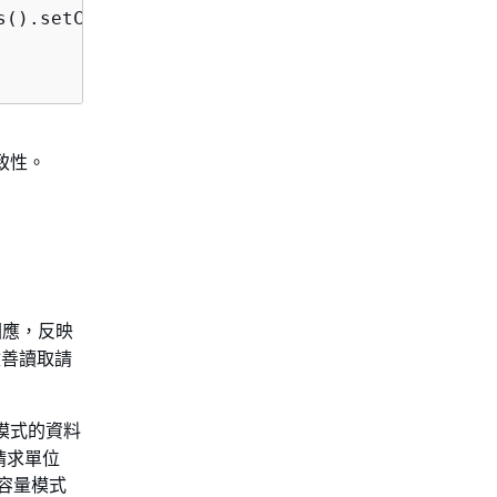
s().setConsistencyLevel(ConsistencyLevel.LOCAL
致性。
回回應，反映
改善讀取請
量模式的資料
取請求單位
建容量模式