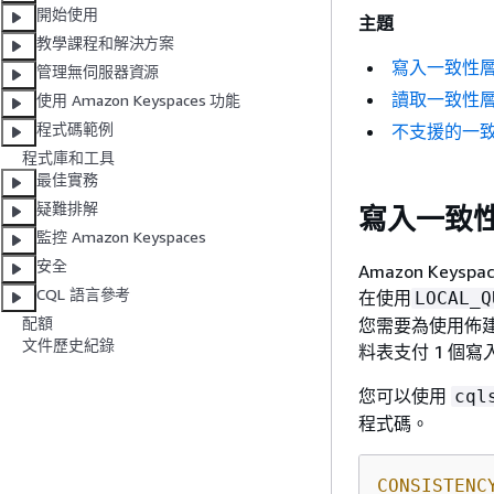
開始使用
主題
教學課程和解決方案
寫入一致性
管理無伺服器資源
讀取一致性
使用 Amazon Keyspaces 功能
程式碼範例
不支援的一
程式庫和工具
最佳實務
疑難排解
寫入一致
監控 Amazon Keyspaces
安全
Amazon Ke
CQL 語言參考
在使用
LOCAL_Q
配額
您需要為使用佈建
文件歷史紀錄
料表支付 1 個寫
您可以使用
cql
程式碼。
CONSISTENC