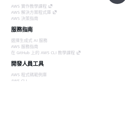
AWS 實作教學課程
AWS 解決方案程式庫
AWS 決策指南
服務指南
選擇生成式 AI 服務
AWS 服務指南
在 GitHub 上的 AWS CLI 教學課程
開發人員工具
AWS 程式碼範例庫
AWS CLI
AWS 建構家中心
AWS 開發人員工具部落格
實用的連結
下載 AWS 文件 MCP 伺服器
登入 AWS Console
AWS re:Post