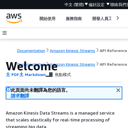
中文 (繁體)
偏好設定
聯絡我們
開始使用
服務指南
開發人員工具
Documentation
Amazon Kinesis Streams
API Reference
Welcome
Documentation
Amazon Kinesis Streams
API Reference
PDF
Markdown
焦點模式
此頁面尚未翻譯為您的語言。
請求翻譯
Amazon Kinesis Data Streams is a managed service
that scales elastically for real-time processing of
streaming big data.