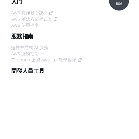
入門
頂端
AWS 實作教學課程
AWS 解決方案程式庫
AWS 決策指南
服務指南
選擇生成式 AI 服務
AWS 服務指南
在 GitHub 上的 AWS CLI 教學課程
開發人員工具
AWS 程式碼範例庫
AWS CLI
AWS 建構家中心
AWS 開發人員工具部落格
實用的連結
下載 AWS 文件 MCP 伺服器
登入 AWS Console
AWS re:Post