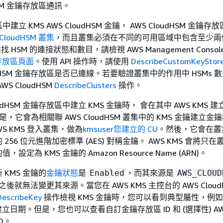
dHSM 金鑰存放區通訊。
立 KMS AWS CloudHSM 金鑰， AWS CloudHSM 金鑰存
loudHSM 叢集
，而且叢集必須在不同的可用區域中包含至少兩
找 HSM 的連接狀態和數目，請檢視 AWS Management Conso
鑰存放區頁面
。使用 API 操作時，請使用
DescribeCustomKeyStor
oudHSM 金鑰存放區是否已連線。若要驗證叢集中的作用中 HSMs 
S CloudHSM
DescribeClusters
操作。
oudHSM 金鑰存放區中建立 KMS 金鑰時， 會在其中 AWS KMS 建立
但是，它會為相關聯 AWS CloudHSM 叢集中的 KMS 金鑰建立
WS KMS 登入叢集，做為
kmsuser您建立的 CU
。然後，它會在叢
256 位元進階加密標準 (AES) 對稱金鑰。 AWS KMS 會將只
值，設定為 KMS 金鑰的 Amazon Resource Name (ARN)。
KMS 金鑰的
金鑰狀態
是
，而其來源是
Enabled
AWS_CLOUD
之後就無法變更其來源。當您在 AWS KMS 主控台的 AWS Cloud
DescribeKey
操作檢視 KMS 金鑰時，您可以看到典型屬性，例
立日期。但是，您也可以查看自訂金鑰存放區 ID 和 (選擇性) A
ID。