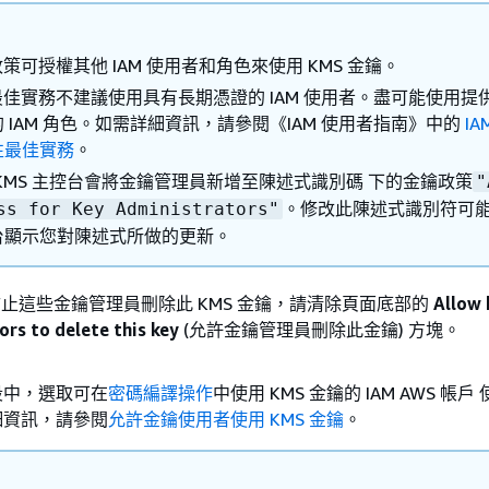
 政策可授權其他 IAM 使用者和角色來使用 KMS 金鑰。
 最佳實務不建議使用具有長期憑證的 IAM 使用者。盡可能使用提
 IAM 角色。如需詳細資訊，請參閱《IAM 使用者指南》
中的
IA
性最佳實務
。
 KMS 主控台會將金鑰管理員新增至陳述式識別碼 下的金鑰政策
"
。修改此陳述式識別符可
ss for Key Administrators"
台顯示您對陳述式所做的更新。
要防止這些金鑰管理員刪除此 KMS 金鑰，請清除頁面底部的
Allow 
ors to delete this key
(允許金鑰管理員刪除此金鑰) 方塊。
。
段中，選取可在
密碼編譯操作
中使用 KMS 金鑰的 IAM AWS 帳
細資訊，請參閱
允許金鑰使用者使用 KMS 金鑰
。