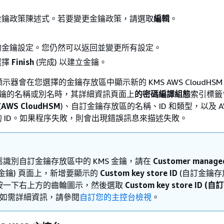
。
金鑰政策陳述式。若要變更金鑰政策，請選取
編輯
。
。
的金鑰設定。您仍然可以返回並變更所有設定。
選擇
Finish
(完成) 以建立金鑰。
器會在您選擇的金鑰存放區中顯示新的 KMS AWS CloudHSM
 金鑰的名稱或別名時，其詳細資訊頁面上
的密碼編譯組態
索引標籤
(
AWS CloudHSM
)、自訂金鑰存放區的名稱、ID 和類型，以及 A
叢集的 ID。如果程序失敗，則會出現錯誤訊息來描述失敗。
識別自訂金鑰存放區中的 KMS 金鑰，請在
Customer manage
金鑰) 頁面上，新增要顯示的
Custom key store ID
(自訂金鑰存放
按一下右上方的齒輪圖示，然後選取
Custom key store ID (
如需詳細資訊，請參閱
自訂您的主控台檢視
。