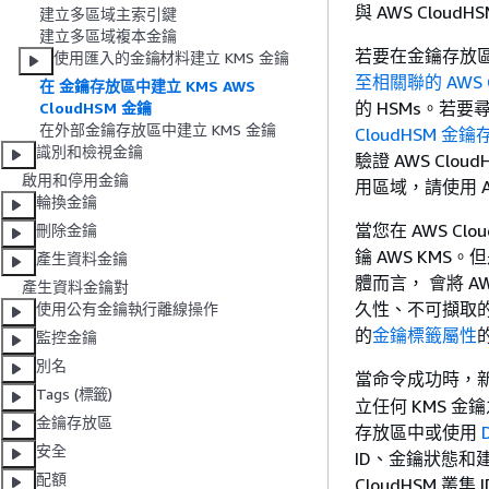
與 AWS Clou
建立多區域主索引鍵
建立多區域複本金鑰
若要在金鑰存放區中建
使用匯入的金鑰材料建立 KMS 金鑰
至相關聯的 AWS C
在 金鑰存放區中建立 KMS AWS
的 HSMs。若要尋
CloudHSM 金鑰
在外部金鑰存放區中建立 KMS 金鑰
CloudHSM 金
識別和檢視金鑰
驗證 AWS Cl
啟用和停用金鑰
用區域，請使用 AW
輪換金鑰
當您在 AWS Cl
刪除金鑰
鑰 AWS KMS。
產生資料金鑰
體而言， 會將 A
產生資料金鑰對
久性、不可擷取的 
使用公有金鑰執行離線操作
的
金鑰標籤屬性
的
監控金鑰
別名
當命令成功時，新 
Tags (標籤)
立任何 KMS 金鑰
金鑰存放區
存放區中或使用
安全
ID、金鑰狀態和建
配額
CloudHSM 叢集 