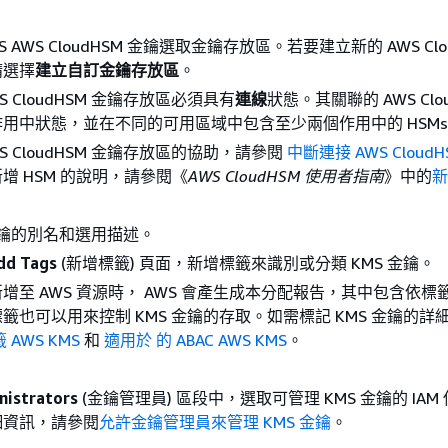
。
 AWS CloudHSM 金鑰選取金鑰存放區。若要建立新的 AWS Clo
請選擇
建立自訂金鑰存放區
。
S CloudHSM 金鑰存放區必須具有
連線
狀態。其關聯的 AWS Clou
用中狀態，並在不同的可用區域中包含至少兩個作用中的 HSM
S CloudHSM 金鑰存放區的協助，請參閱
中斷連接 AWS Cloud
增 HSM 的說明，請參閱《
AWS CloudHSM 使用者指南
》中的
新
。
 金鑰的別名和選用描述。
dd Tags
(新增標籤) 頁面，新增標籤來識別或分類 KMS 金鑰。
增至 AWS 資源時， AWS 會產生成本分配報告，其中包含依標
籤也可以用來控制 KMS 金鑰的存取。如需標記 KMS 金鑰的詳
 AWS KMS
和
適用於 的 ABAC AWS KMS
。
。
nistrators
(金鑰管理員) 區段中，選取可管理 KMS 金鑰的 IAM
細資訊，請參閱
允許金鑰管理員來管理 KMS 金鑰
。