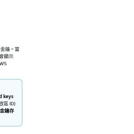
 金鑰。當
會顯示
WS
d keys
區 ID)
自訂金鑰存