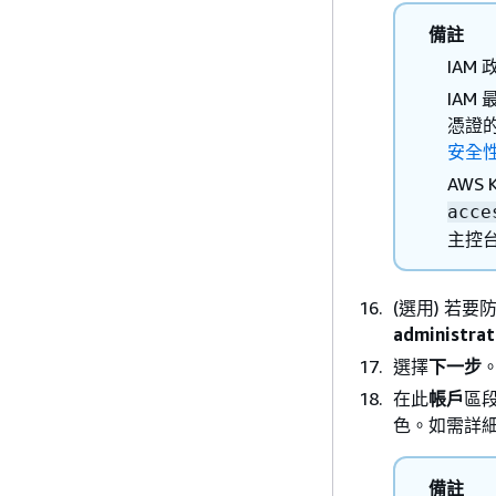
備註
IAM
IAM
憑證的
安全
AWS
acce
主控
(選用) 若
administrat
選擇
下一步
在此
帳戶
區
色。如需詳
備註