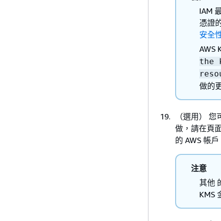
IAM
憑證的
安全
AWS
the 
reso
做的
（選用） 您
做，請在頁
的 AWS 
注意
其他 
KMS