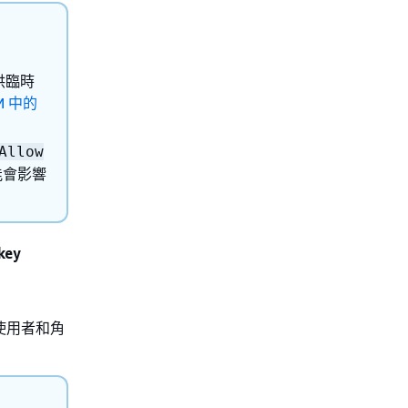
供臨時
M 中的
Allow
能會影響
key
戶 使用者和角