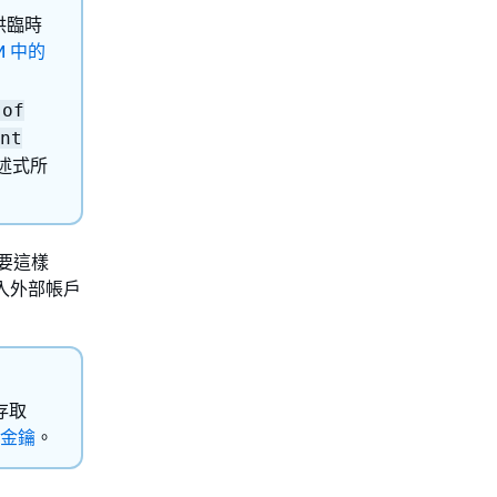
供臨時
M 中的
 of
nt
述式所
若要這樣
入外部帳戶
存取
 金鑰
。