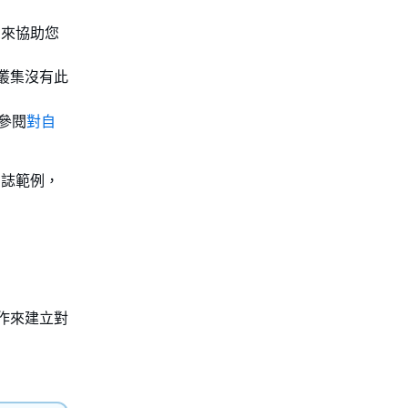
息來協助您
M 叢集沒有此
參閱
對自
 日誌範例，
作來建立對