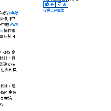
是
否
提供意見回饋
放區必須
連線
個作用中
le中的
AWS
es
操作來
數量及其可
 KMS 金
金鑰材料。具
集建立持
在叢集內可見
。建
HSM
HSM 金鑰
如其金鑰
WS