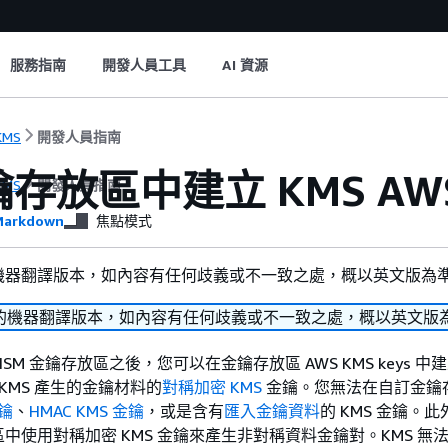
服務指南
開發人員工具
AI 資源
KMS
開發人員指南
存放區中建立 KMS AWS
KMS
開發人員指南
arkdown
焦點模式
機器翻譯版本，如內容有任何歧義或不一致之處，概以英文版為
的機器翻譯版本，如內容有任何歧義或不一致之處，概以英文版
udHSM 金鑰存放區之後，您可以在金鑰存放區 AWS KMS keys 中
 KMS 產生的金鑰材料的
對稱加密 KMS
金鑰。您無法在自訂金鑰
金鑰
、
HMAC KMS 金鑰
，或是含有
匯入金鑰資料
的 KMS 金鑰。
使用對稱加密 KMS 金鑰來產生非對稱資料金鑰對。KMS 無法透過