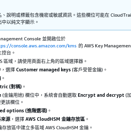
、說明或標籤包含機密或敏感資訊。這些欄位可能在 CloudTrai
出中以純文字顯示。
nagement Console 並開啟位於
tps://console.aws.amazon.com/kms
的 AWS Key Management
) 主控台。
WS 區域，請使用頁面右上角的區域選擇器。
中，選擇
Customer managed keys
(客戶受管金鑰)。
鑰
。
ric (對稱)
。
e
(金鑰用途) 欄位中，系統會自動選取
Encrypt and decrypt
(
變更該欄位。
ed options (進階選項)
。
料來源
，選擇
AWS CloudHSM 金鑰存放區
。
存放區中建立多區域 AWS CloudHSM 金鑰。