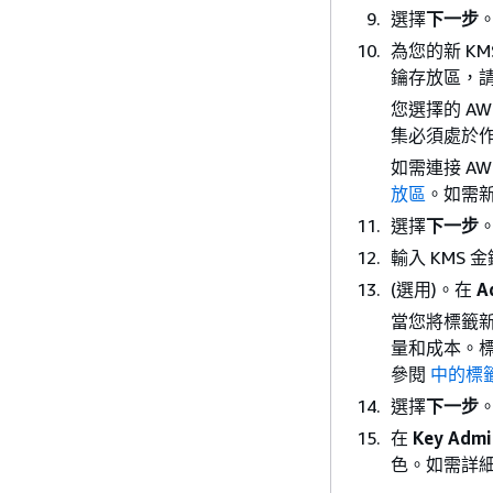
選擇
下一步
為您的新 KMS
鑰存放區，
您選擇的 AW
集必須處於作
如需連接 AW
放區
。如需新
選擇
下一步
輸入 KMS
(選用)。在
A
當您將標籤新
量和成本。標
參閱
中的標籤
選擇
下一步
在
Key Admi
色。如需詳