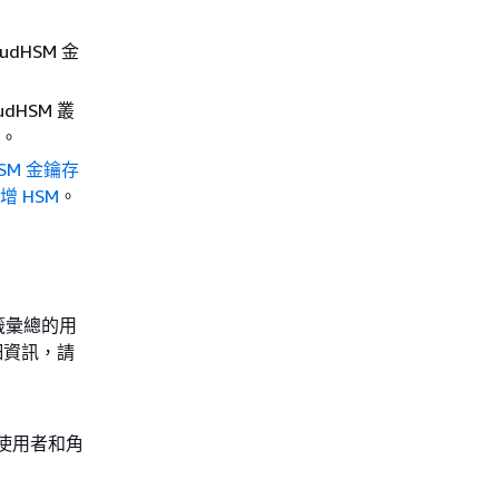
udHSM 金
dHSM 叢
s。
HSM 金鑰存
增 HSM
。
籤彙總的用
細資訊，請
 使用者和角