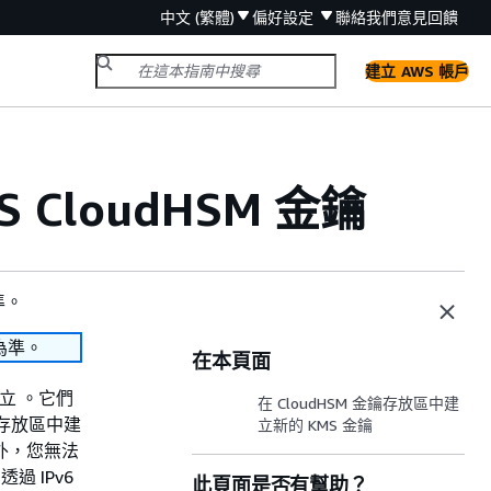
中文 (繁體)
偏好設定
聯絡我們
意見回饋
建立 AWS 帳戶
 CloudHSM 金鑰
準。
為準。
在本頁面
建立 。它們
在 CloudHSM 金鑰存放區中建
存放區中建
立新的 KMS 金鑰
此外，您無法
 IPv6
此頁面是否有幫助？