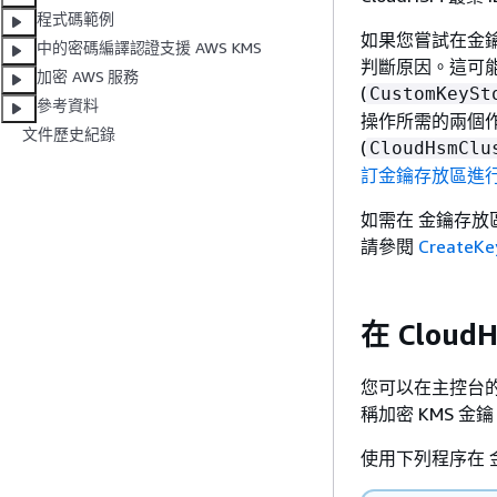
程式碼範例
如果您嘗試在金鑰存
中的密碼編譯認證支援 AWS KMS
判斷原因。這可能表
加密 AWS 服務
(
CustomKeySt
參考資料
操作所需的兩個作用
文件歷史紀錄
(
CloudHsmClu
訂金鑰存放區進
如需在 金鑰存放區中建
請參閱
CreateKe
在 Clou
您可以在主控台的 A
稱加密 KMS 金
使用下列程序在 金