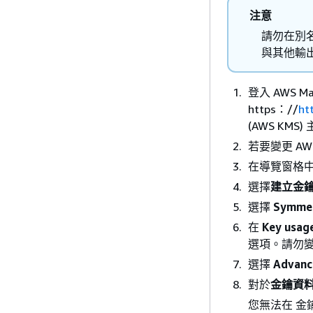
注意
請勿在別名
與其他輸
登入 AWS Ma
https：//
ht
(AWS KMS
若要變更 A
在導覽窗格
選擇
建立金
選擇
Symmet
在
Key usag
選項。請勿
選擇
Advanc
對於
金鑰資
您無法在 金鑰