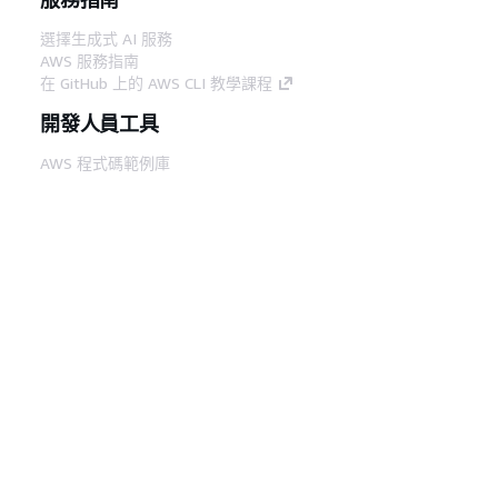
選擇生成式 AI 服務
AWS 服務指南
在 GitHub 上的 AWS CLI 教學課程
開發人員工具
AWS 程式碼範例庫
AWS CLI
AWS 建構家中心
AWS 開發人員工具部落格
實用的連結
下載 AWS 文件 MCP 伺服器
登入 AWS Console
AWS re:Post
隱私權
網站條款
Cookie 偏好設定
©
2026, Amazon Web Services, Inc.或其附屬公司。保留
中文 (繁體)
所有權利。