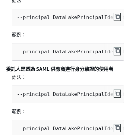
語法:
--principal DataLakePrincipalIdentifier
範例：
--principal DataLakePrincipalIdentifier
委託人是透過 SAML 供應商進行身分驗證的使用者
語法：
--principal DataLakePrincipalIdentifier
範例：
--principal DataLakePrincipalIdentifier