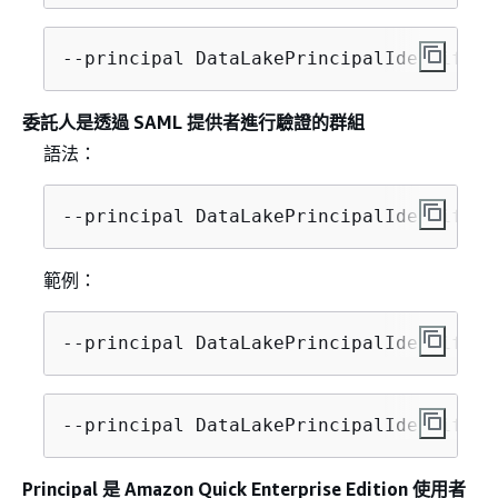
--principal DataLakePrincipalIdentifier
委託人是透過 SAML 提供者進行驗證的群組
語法：
--principal DataLakePrincipalIdentifier
範例：
--principal DataLakePrincipalIdentifier
--principal DataLakePrincipalIdentifier
Principal 是 Amazon Quick Enterprise Edition 使用者