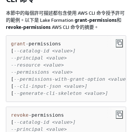
本節中的每個許可描述都包含使用 AWS CLI 命令授予許可
的範例。以下是 Lake Formation
grant-permissions
和
revoke-permissions
AWS CLI 命令的摘要。
grant
-
permissions

[
--catalog-id <value>]
--principal <value>
--resource <value>
--permissions <value>
[
--permissions-with-grant-option <value>]
[
--cli-input-json <value>]
[
--generate-cli-skeleton <value>]
revoke
-
permissions

[
--catalog-id <value>]
--principal <value>