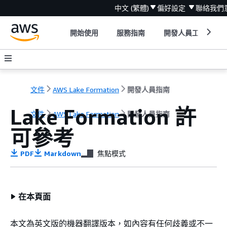
中文 (繁體)
偏好設定
聯絡我們
開始使用
服務指南
開發人員工具
文件
AWS Lake Formation
開發人員指南
Lake Formation 許
文件
AWS Lake Formation
開發人員指南
可參考
PDF
Markdown
焦點模式
在本頁面
本文為英文版的機器翻譯版本，如內容有任何歧義或不一