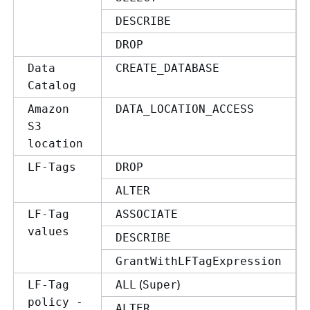
DESCRIBE
DROP
Data
CREATE_DATABASE
Catalog
Amazon
DATA_LOCATION_ACCESS
S3
location
LF-Tags
DROP
ALTER
LF-Tag
ASSOCIATE
values
DESCRIBE
GrantWithLFTagExpression
(
)
LF-Tag
ALL
Super
policy -
ALTER