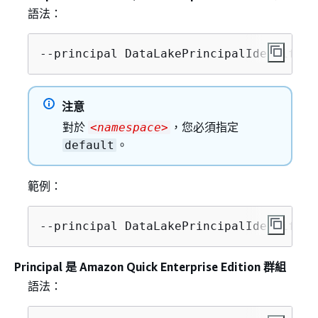
語法：
--principal DataLakePrincipalIdentifier
注意
對於
，您必須指定
<namespace>
。
default
範例：
--principal DataLakePrincipalIdentifier
Principal 是 Amazon Quick Enterprise Edition 群組
語法：