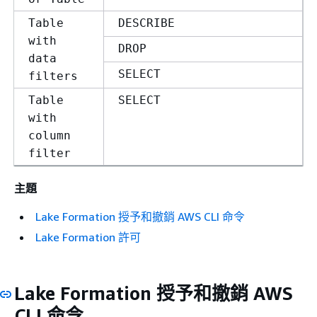
Table
DESCRIBE
with
DROP
data
SELECT
filters
Table
SELECT
with
column
filter
主題
Lake Formation 授予和撤銷 AWS CLI 命令
Lake Formation 許可
Lake Formation 授予和撤銷 AWS
CLI 命令