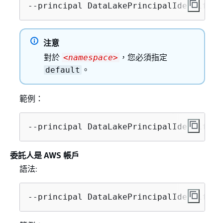
--principal DataLakePrincipalIdentifier
注意
對於
，您必須指定
<namespace>
。
default
範例：
--principal DataLakePrincipalIdentifier
委託人是 AWS 帳戶
語法:
--principal DataLakePrincipalIdentifier