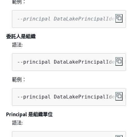
範例：
--principal DataLakePrincipalIdentifier
委託人是組織
語法:
--principal DataLakePrincipalIdentifier
範例：
--principal DataLakePrincipalIdentifier
Principal 是組織單位
語法: