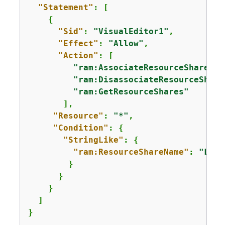
"Statement"
: [

{
"Sid"
: 
"VisualEditor1"
,

"Effect"
: 
"Allow"
,

"Action"
: [

"ram:AssociateResourceShare"
,

"ram:DisassociateResourceShare
"ram:GetResourceShares"
       ],

"Resource"
: 
"*"
,

"Condition"
: 
{
"StringLike"
: 
{
"ram:ResourceShareName"
: 
"Lake
        }

      }

    }

  ]

}
