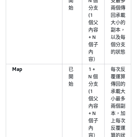
開
N 個
支最多
始
分支
兩個傳
(1
回承載
個父
大小的
內容
副本，
+ N
以及每
個子
個分支
內
的狀態
容）
Map
已
1 +
每次反
開
N 個
覆運算
始
分支
傳回的
(1
承載大
個父
小最多
內容
兩個副
+ N
本，加
個子
上每次
內
反覆運
容）
算的狀