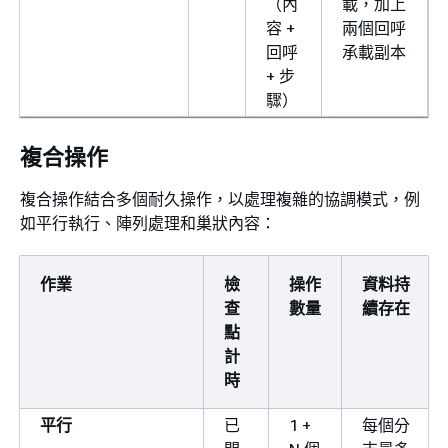
（內
載，加上
容 +
兩個回呼
回呼
承載副本
+ 步
驟）
複合操作
複合操作結合多個耐久操作，以處理複雜的協調模式，例
如平行執行、陣列處理和巢狀內容：
作業
檢
操作
資料持
查
數量
續存在
點
計
時
平行
已
1 +
每個分