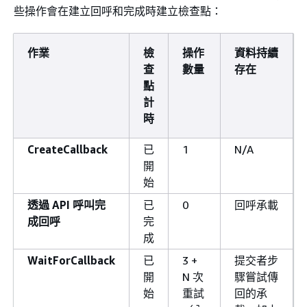
些操作會在建立回呼和完成時建立檢查點：
作業
檢
操作
資料持續
查
數量
存在
點
計
時
CreateCallback
已
1
N/A
開
始
透過 API 呼叫完
已
0
回呼承載
成回呼
完
成
WaitForCallback
已
3 +
提交者步
開
N 次
驟嘗試傳
始
重試
回的承