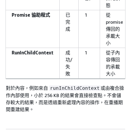
態
Promise 協助程式
已
1
從
完
promise
成
傳回的
承載大
小
RunInChildContext
成
1
從子內
功/
容傳回
失
的承載
敗
大小
對於內容，例如來自
或由複合操
runInChildContext
作內部使用，小於 256 KB 的結果會直接檢查點。不會儲
存較大的結果，而是透過重新處理內容的操作，在重播期
間重建結果。