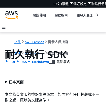
中文 (繁體)
偏好設定
聯絡我們
開始使用
服務指南
開發人員工具
文件
AWS Lambda
開發人員指南
耐久執行 SDK
文件
AWS Lambda
開發人員指南
PDF
RSS
Markdown
焦點模式
在本頁面
本文為英文版的機器翻譯版本，如內容有任何歧義或不一
致之處，概以英文版為準。