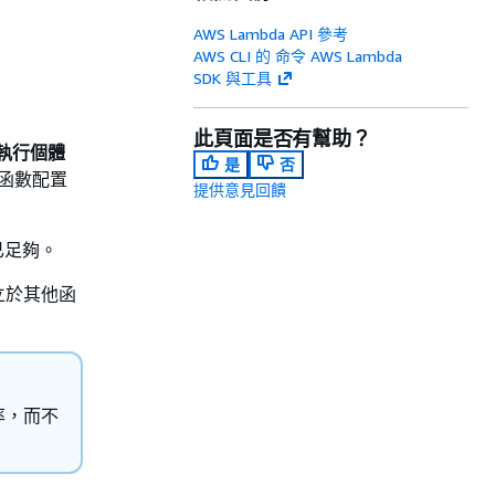
AWS Lambda API 參考
AWS CLI 的 命令 AWS Lambda
SDK 與工具
此頁面是否有幫助？
境執行個體
是
否
個函數配置
提供意見回饋
已足夠。
立於其他函
率，而不