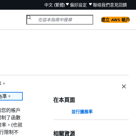
中文 (繁體)
偏好設定
聯絡我們
意見回饋
建立 AWS 帳戶
準。
為準。
在本頁面
到您的帳戶
並行擴展率
限制了函數
率。(也就
並行限制不
相關資源