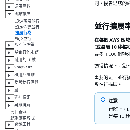
同，後者是您的
調用函數
函數擴展
設定預留並行
並行擴展
設定佈建並行
擴展行為
監控並行
在每個 AWS 區
監控與除錯
(或每隔 10 秒每秒
整合其他服務
最多 1,000 
耐用的 函數
通常情況下，您不
SnapStart
租用戶隔離
重要的是，並行
受管執行個體
數進行擴展。
層
延伸模組
注意
疑難排解
實際上，L
最佳實務
是每 10 
範例應用程式
開發工具