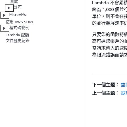
測試
Lambda 不
許可
終為 1,000 
MicroVMs
單位，則不會在接下
使用 AWS SDKs
的並行擴展速率仍然
程式碼範例
只要您的函數持續
Lambda 配額
文件歷史紀錄
高可達您帳戶的
當請求傳入的速
為限流錯誤而請求失
下一個主題：
監
上一個主題：
設