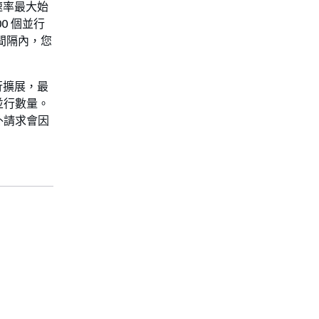
速率最大始
0 個並行
秒間隔內，您
行擴展，最
並行數量。
外請求會因