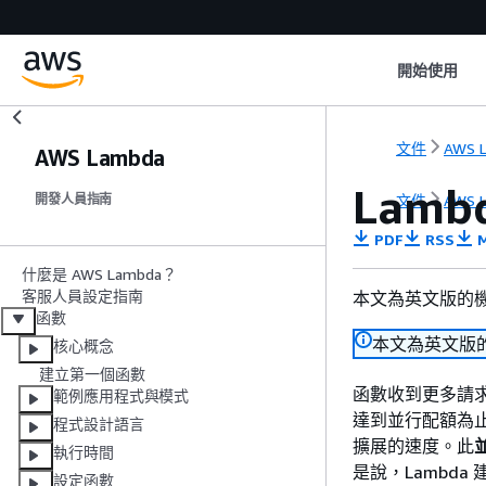
開始使用
文件
AWS 
AWS Lambda
Lam
文件
AWS 
開發人員指南
PDF
RSS
M
什麼是 AWS Lambda？
客服人員設定指南
本文為英文版的
函數
本文為英文版
核心概念
建立第一個函數
函數收到更多請求
範例應用程式與模式
達到並行配額為止
程式設計語言
擴展的速度。此
執行時間
是說，Lambd
設定函數