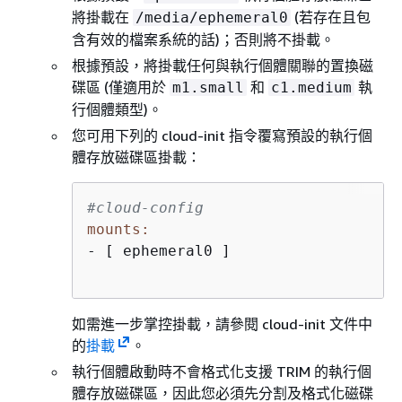
將掛載在
(若存在且包
/media/ephemeral0
含有效的檔案系統的話)；否則將不掛載。
根據預設，將掛載任何與執行個體關聯的置換磁
碟區 (僅適用於
和
執
m1.small
c1.medium
行個體類型)。
您可用下列的 cloud-init 指令覆寫預設的執行個
體存放磁碟區掛載：
#cloud-config
mounts:
- [ ephemeral0 ]

如需進一步掌控掛載，請參閱 cloud-init 文件中
的
掛載
。
執行個體啟動時不會格式化支援 TRIM 的執行個
體存放磁碟區，因此您必須先分割及格式化磁碟