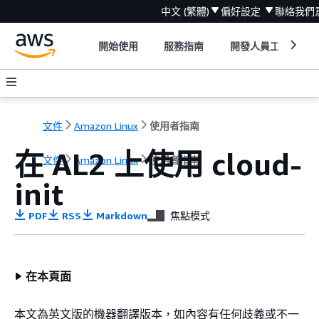
中文 (繁體)
偏好設定
聯絡我們
開始使用
服務指南
開發人員工具
文件
Amazon Linux
使用者指南
在 AL2 上使用 cloud-
文件
Amazon Linux
使用者指南
init
PDF
RSS
Markdown
焦點模式
在本頁面
本文為英文版的機器翻譯版本，如內容有任何歧義或不一