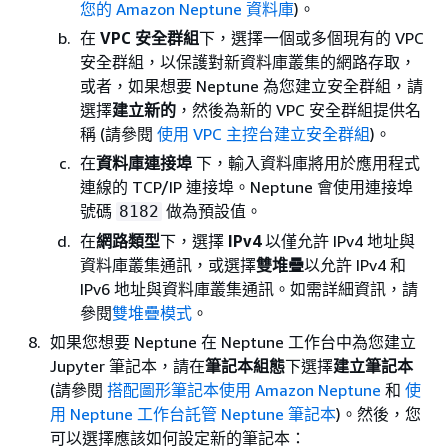
您的 Amazon Neptune 資料庫
)。
在
VPC 安全群組
下，選擇一個或多個現有的 VPC
安全群組，以保護對新資料庫叢集的網路存取，
或者，如果想要 Neptune 為您建立安全群組，請
選擇
建立新的
，然後為新的 VPC 安全群組提供名
稱 (請參閱
使用 VPC 主控台建立安全群組
)。
在
資料庫連接埠
下，輸入資料庫將用於應用程式
連線的 TCP/IP 連接埠。Neptune 會使用連接埠
號碼
做為預設值。
8182
在
網路類型
下，選擇
IPv4
以僅允許 IPv4 地址與
資料庫叢集通訊，或選擇
雙堆疊
以允許 IPv4 和
IPv6 地址與資料庫叢集通訊。如需詳細資訊，請
參閱
雙堆疊模式
。
如果您想要 Neptune 在 Neptune 工作台中為您建立
Jupyter 筆記本，請在
筆記本組態
下選擇
建立筆記本
(請參閱
搭配圖形筆記本使用 Amazon Neptune
和
使
用 Neptune 工作台託管 Neptune 筆記本
)。然後，您
可以選擇應該如何設定新的筆記本：