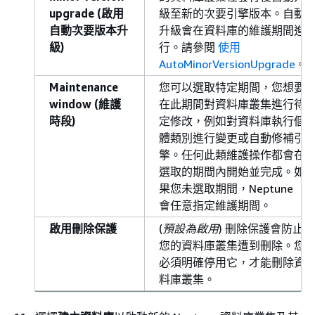
upgrade (啟用
級至新的次要引擎版本。自動
自動次要版本升
升級會在資料庫的維護期間進
級)
行。請參閱
使用
AutoMinorVersionUpgrade
。
Maintenance
您可以選取特定期間，您想要
window (維護
在此期間對資料庫叢集進行待
時段)
定修改，例如對資料庫執行個
體類別進行變更或自動修補引
擎。任何此類維護操作都會在
選取的期間內開始並完成。如
果您未選取期間，Neptune
會任意指定維護期間。
啟用刪除保護
(
預設為啟用
) 刪除保護會防止
您的資料庫叢集遭到刪除。您
必須明確停用它，才能刪除資
料庫叢集。