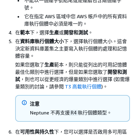
不能以一個連字號結尾或是連續包含兩個連字
號。
它在指定 AWS 區域中您 AWS 帳戶中的所有資料
庫執行個體中必須是唯一的。
在
範本
下，選擇
生產
或
開發和測試
。
在
資料庫執行個體大小
下，選擇執行個體大小。這會
決定新資料庫叢集之主要寫入執行個體的處理和記憶
體容量。
如果您選取了
生產
範本，則只能從列出的可用記憶體
最佳化類別中進行選擇，但是如果您選取了
開發和測
試
，則也可以從更經濟的爆量類別中進行選擇 (如需爆
量類別的討論，請參閱
T3 高載執行個體
)。
注意
Neptune 不再支援
執行個體類型。
R4
在
可用性與持久性
下，您可以選擇是否啟用多可用區