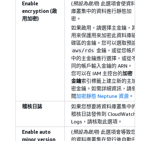
Enable
(
預設為啟用
) 此選項會使資料
encryption (啟
庫叢集中的資料進行靜態加
用加密)
密。
如果啟用，請選擇主金鑰，其
用來保護用來加密此資料庫磁
碟區的金鑰。您可以選取預設
金鑰，或從您帳戶
aws/rds
中的主金鑰進行選擇，或從不
同的帳戶輸入金鑰的 ARN。
您可以在 IAM 主控台的
加密
金鑰
索引標籤上建立新的主加
密金鑰。如需詳細資訊，請參
閱
加密靜態 Neptune 資源
。
稽核日誌
如果您想要將資料庫叢集中的
稽核日誌發佈到 CloudWatch
Logs，請核取此選項。
Enable auto
(
預設為啟用
) 此選項會導致您
minor version
的資料庫叢集在發行後自動升