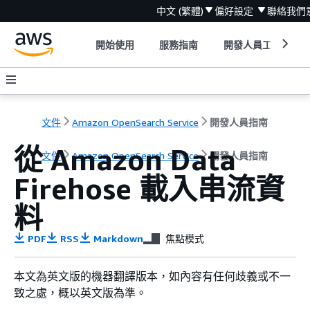
中文 (繁體)
偏好設定
聯絡我們
開始使用
服務指南
開發人員工具
文件
Amazon OpenSearch Service
開發人員指南
從 Amazon Data
文件
Amazon OpenSearch Service
開發人員指南
Firehose 載入串流資
料
PDF
RSS
Markdown
焦點模式
本文為英文版的機器翻譯版本，如內容有任何歧義或不一
致之處，概以英文版為準。