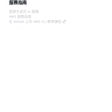
服務指南
選擇生成式 AI 服務
AWS 服務指南
在 GitHub 上的 AWS CLI 教學課程
開發人員工具
AWS 程式碼範例庫
AWS CLI
AWS 建構家中心
AWS 開發人員工具部落格
實用的連結
下載 AWS 文件 MCP 伺服器
登入 AWS Console
AWS re:Post
隱私權
網站條款
Cookie 偏好設定
©
2026, Amazon Web Services, Inc.或其附屬公司。保留
中文 (繁體)
所有權利。