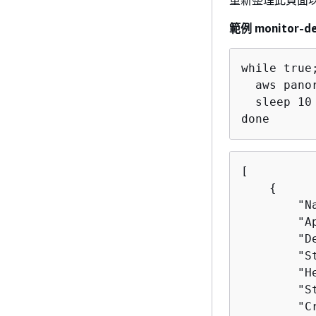
範例 monitor-de
while true;
  aws pano
  sleep 10

done
[

{
        "N
        "A
        "D
        "S
        "H
        "S
        "C