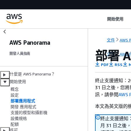
開始使用
文件
AWS 
AWS Panorama
部署 A
文件
AWS 
開發人員指南
PDF
RSS
M
什麼是 AWS Panorama？
終止支援通知：2026
開始使用
31 日之後，您將無
概念
訊，請參閱
AWS 
設定
部署應用程式
本文為英文版的
開發 應用程式
支援的模型和攝影機
終止支援通知：20
設備規格
配額
月 31 日之後，
許可