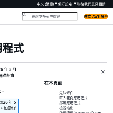
中文 (繁體)
偏好設定
聯絡我們
意見回饋
建立 AWS 帳戶
應用程式
6 年 5 月
如需詳細資
在本頁面
準。
先決條件
匯入範例應用程式
26 年 5
部署應用程式
資源。如需詳
檢視輸出
啟用適用於 Python 的 SDK