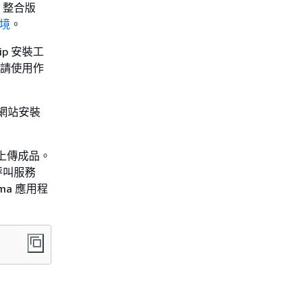
ws 整合版
環境
。
ip 安裝工
p，請使用作
 網站安裝
和上傳成品。
I) 呼叫服務
ma 應用程