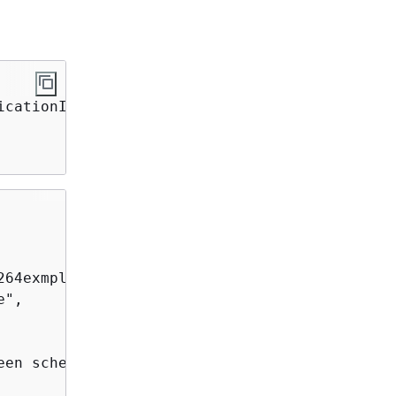
icationInstances[?Name==`aws-panorama-sample`]
64exmpl33gq5pchc2ekoi6uu",

",

en scheduled.",
