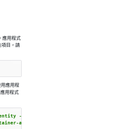
LI。應用程式
些項目，請
使用應用程
的應用程式
entity --output text --query 'Account')
tainer-asset-name code_asset --package-path p