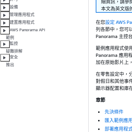
細資訊，請參
設備
本文為英文版
管理應用程式
在您
設定 AWS 
建置應用程式
列各節中，您可以使用 
AWS Panorama API
Panorama 
範例
監控
範例應用程式使用
疑難排解
Panorama
安全
加在原始影片上
推出
在零售設定中，
對假日和其他事
顯示器配置和庫
章節
先決條件
匯入範例應
部署應用程