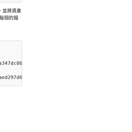
節點，並將資產
及每個的描
a347dc86bfc3dd2451b18f964a6de2cc4570cb6f891f9

aed297d600a5ecf641a987044a0c273c78ceb3d5d806