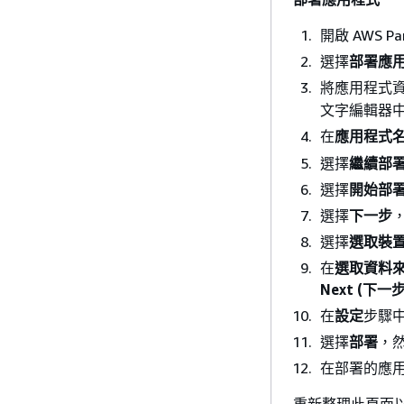
開啟 AWS P
選擇
部署應
將應用程式資
文字編輯器
在
應用程式
選擇
繼續部
選擇
開始部
選擇
下一步
選擇
選取裝
在
選取資料
Next (下一步
在
設定
步驟
選擇
部署
，
在部署的應
重新整理此頁面