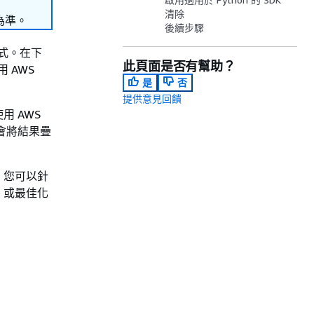
清除
為準。
後續步驟
式。在下
此頁面是否有幫助？
用 AWS
是
否
提供意見回饋
 AWS
式會將結果疊
，您可以針
，或最佳化