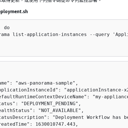
ployment.sh
 do

rama list-application-instances --query 'Appl
ame": "aws-panorama-sample",

pplicationInstanceId": "applicationInstance-x2
efaultRuntimeContextDeviceName": "my-appliance
tatus": "DEPLOYMENT_PENDING",

ealthStatus": "NOT_AVAILABLE",

tatusDescription": "Deployment Workflow has be
reatedTime": 1630010747.443,
