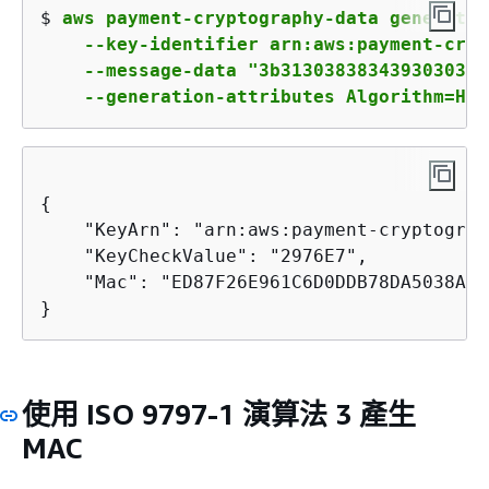
$ 
aws payment-cryptography-data generate-
    --key-identifier arn:aws:payment-cryp
    --message-data "3b3130383834393030313
    --generation-attributes Algorithm=HMA
{
    "KeyArn": "arn:aws:payment-cryptograp
    "KeyCheckValue": "2976E7",

    "Mac": "ED87F26E961C6D0DDB78DA5038AA2
}
使用 ISO 9797-1 演算法 3 產生
MAC