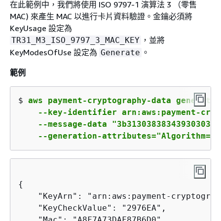
在此範例中，我們將使用 ISO 9797-1 演算法 3 （零售
MAC) 來產生 MAC 以進行卡片資料驗證。金鑰必須將
KeyUsage 設定為
，並將
TR31_M3_ISO_9797_3_MAC_KEY
KeyModesOfUse 設定為
。
Generate
範例
$ 
aws payment-cryptography-data generate-
    --key-identifier arn:aws:payment-cryp
    --message-data "3b3130383834393030313
    --generation-attributes="Algorithm=IS
{
    "KeyArn": "arn:aws:payment-cryptograp
    "KeyCheckValue": "2976EA",

    "Mac": "A8F7A73DAF87B6D0"
