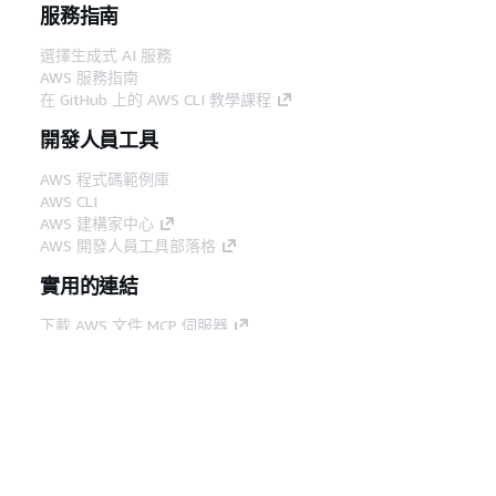
服務指南
選擇生成式 AI 服務
AWS 服務指南
在 GitHub 上的 AWS CLI 教學課程
開發人員工具
AWS 程式碼範例庫
AWS CLI
AWS 建構家中心
AWS 開發人員工具部落格
實用的連結
下載 AWS 文件 MCP 伺服器
登入 AWS Console
AWS re:Post
隱私權
網站條款
Cookie 偏好設定
©
2026, Amazon Web Services, Inc.或其附屬公司。保留
中文 (繁體)
所有權利。