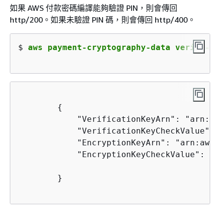
如果 AWS 付款密碼編譯能夠驗證 PIN，則會傳回
http/200。如果未驗證 PIN 碼，則會傳回 http/400。
$ 
aws payment-cryptography-data verify-pi
{
            "VerificationKeyArn": "arn:aw
            "VerificationKeyCheckValue": 
            "EncryptionKeyArn": "arn:aws:
            "EncryptionKeyCheckValue": "7
        } 