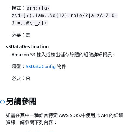
模式：
arn:([a-
z\d-]+):iam::\d
{
12}:role/?[a-zA-Z_0-
9+=,.@\-_/]+
必要：是
s3DataDestination
Amazon S3 輸入或輸出儲存貯體的組態詳細資訊。
類型：
S3DataConfig
物件
必要：否
另請參閱
如需在其中一種語言特定 AWS SDKs中使用此 API 的詳細
資訊，請參閱下列內容：