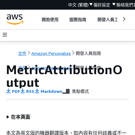
中文 (繁體)
偏好設定
聯絡我們
開始使用
服務指南
開發人員工具
文件
Amazon Personalize
開發人員指南
MetricAttributionO
文件
Amazon Personalize
開發人員指南
utput
PDF
RSS
Markdown
焦點模式
在本頁面
本文為英文版的機器翻譯版本，如內容有任何歧義或不一