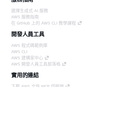
選擇生成式 AI 服務
AWS 服務指南
在 GitHub 上的 AWS CLI 教學課程
開發人員工具
AWS 程式碼範例庫
AWS CLI
AWS 建構家中心
AWS 開發人員工具部落格
實用的連結
下載 AWS 文件 MCP 伺服器
登入 AWS Console
AWS re:Post
隱私權
網站條款
Cookie 偏好設定
©
2026, Amazon Web Services, Inc.或其附屬公司。保留
中文 (繁體)
所有權利。